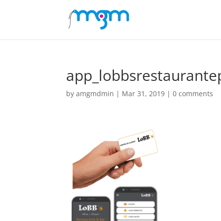
app_lobbsrestaurantep
by
amgmdmin
|
Mar 31, 2019
|
0 comments