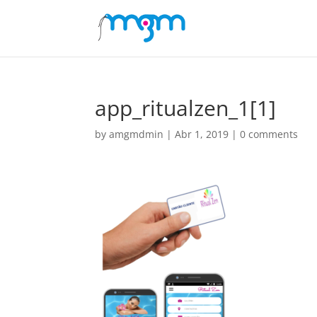
app_ritualzen_1[1]
by
amgmdmin
|
Abr 1, 2019
|
0 comments