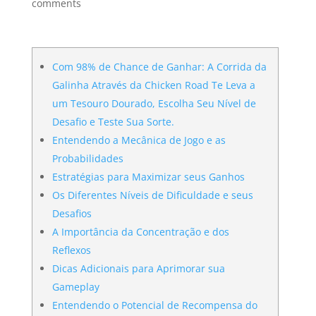
comments
Com 98% de Chance de Ganhar: A Corrida da
Galinha Através da Chicken Road Te Leva a
um Tesouro Dourado, Escolha Seu Nível de
Desafio e Teste Sua Sorte.
Entendendo a Mecânica de Jogo e as
Probabilidades
Estratégias para Maximizar seus Ganhos
Os Diferentes Níveis de Dificuldade e seus
Desafios
A Importância da Concentração e dos
Reflexos
Dicas Adicionais para Aprimorar sua
Gameplay
Entendendo o Potencial de Recompensa do