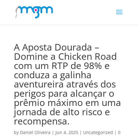
A Aposta Dourada –
Domine a Chicken Road
com um RTP de 98% e
conduza a galinha
aventureira através dos
perigos para alcançar o
prêmio máximo em uma
jornada de alto risco e
recompensa.
by
Daniel Oliveira
|
Jun 4, 2025
|
Uncategorized
|
0