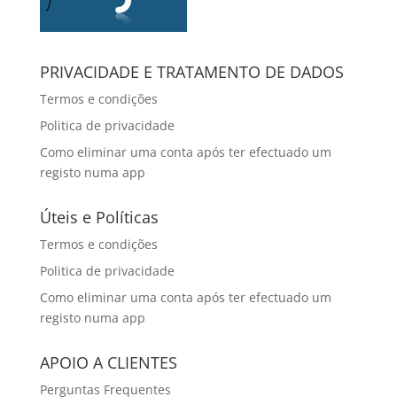
PRIVACIDADE E TRATAMENTO DE DADOS
Termos e condições
Politica de privacidade
Como eliminar uma conta após ter efectuado um
registo numa app
Úteis e Políticas
Termos e condições
Politica de privacidade
Como eliminar uma conta após ter efectuado um
registo numa app
APOIO A CLIENTES
Perguntas Frequentes