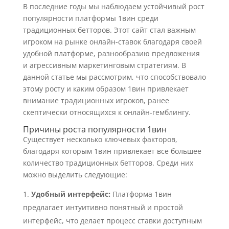
В последние годы мы наблюдаем устойчивый рост
популярности платформы 1вин среди
традиционных бетторов. Этот сайт стал важным
игроком на рынке онлайн-ставок благодаря своей
удобной платформе, разнообразию предложения
и агрессивным маркетинговым стратегиям. В
данной статье мы рассмотрим, что способствовало
этому росту и каким образом 1вин привлекает
внимание традиционных игроков, ранее
скептически относящихся к онлайн-гемблингу.
Причины роста популярности 1вин
Существует несколько ключевых факторов,
благодаря которым 1вин привлекает все большее
количество традиционных бетторов. Среди них
можно выделить следующие:
Удобный интерфейс:
Платформа 1вин
предлагает интуитивно понятный и простой
интерфейс, что делает процесс ставки доступным