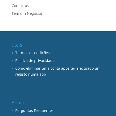
Contactos
Tem um Negócio?
úteis
Termos e condições
Politica de privacidade
Como eliminar uma conta após ter efectuado um
registo numa app
Apoio
Perguntas Frequentes