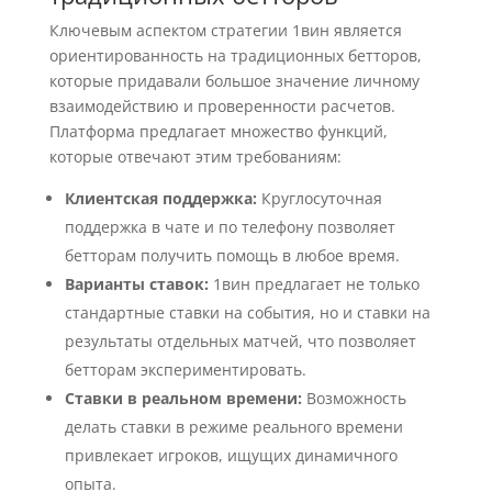
Ключевым аспектом стратегии 1вин является
ориентированность на традиционных бетторов,
которые придавали большое значение личному
взаимодействию и проверенности расчетов.
Платформа предлагает множество функций,
которые отвечают этим требованиям:
Клиентская поддержка:
Круглосуточная
поддержка в чате и по телефону позволяет
бетторам получить помощь в любое время.
Варианты ставок:
1вин предлагает не только
стандартные ставки на события, но и ставки на
результаты отдельных матчей, что позволяет
бетторам экспериментировать.
Ставки в реальном времени:
Возможность
делать ставки в режиме реального времени
привлекает игроков, ищущих динамичного
опыта.