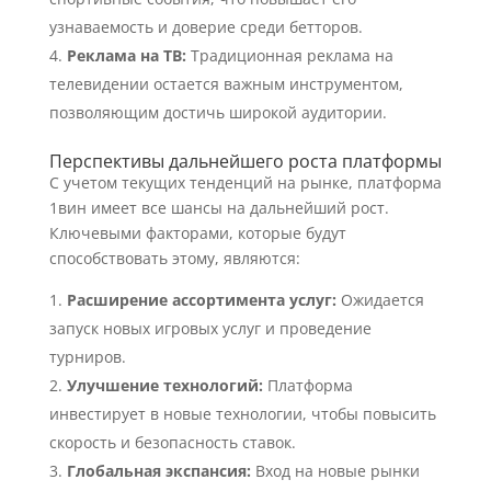
узнаваемость и доверие среди бетторов.
Реклама на ТВ:
Традиционная реклама на
телевидении остается важным инструментом,
позволяющим достичь широкой аудитории.
Перспективы дальнейшего роста платформы
С учетом текущих тенденций на рынке, платформа
1вин имеет все шансы на дальнейший рост.
Ключевыми факторами, которые будут
способствовать этому, являются:
Расширение ассортимента услуг:
Ожидается
запуск новых игровых услуг и проведение
турниров.
Улучшение технологий:
Платформа
инвестирует в новые технологии, чтобы повысить
скорость и безопасность ставок.
Глобальная экспансия:
Вход на новые рынки