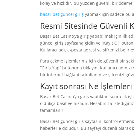
kolay ve hızlıdır, bu yüzden güvenli bir ödeme
basaribet güncel giriş
yapmak için sadece bu ad
Resmi Sitesinde Güvenli 
BaşarıBet Casino’ya giriş yapabilmek için ilk ad
güncel giriş sayfasına gidin ve “Kayıt Ol” buton
Kullanıcı adı, e-posta adresi ve şifrenizi belirl
Para çekme işlemleriniz için de güvenli bir şek
“Giriş Yap” butonuna tıklayın. Kullanıcı adınızı 
bir internet bağlantısı kullanın ve şifrenizi güv
Kayıt sonrası Ne İşlemleri
BasariBet Casino’ya giriş yaptıktan sonra ilk i
oldukça basit ve hızlıdır. Hesabınıza istediğini
tamamlanır.
BasariBet guncel giris sayfasını kontrol etmen
haberlerle doludur. Bu sayfayı düzenli olarak 