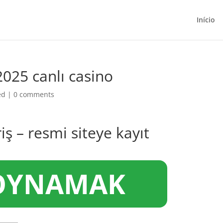
Início
2025 canlı casino
ed
|
0 comments
iş – resmi siteye kayıt
 OYNAMAK