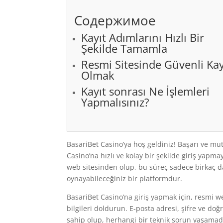
Содержимое
Kayıt Adımlarını Hızlı Bir
Şekilde Tamamla
Resmi Sitesinde Güvenli Kay
Olmak
Kayıt sonrası Ne İşlemleri
Yapmalısınız?
BasariBet Casino’ya hoş geldiniz! Başarı ve mu
Casino’na hızlı ve kolay bir şekilde giriş yapm
web sitesinden olup, bu süreç sadece birkaç da
oynayabileceğiniz bir platformdur.
BasariBet Casino’na giriş yapmak için, resmi we
bilgileri doldurun. E-posta adresi, şifre ve doğ
sahip olup, herhangi bir teknik sorun yaşamad