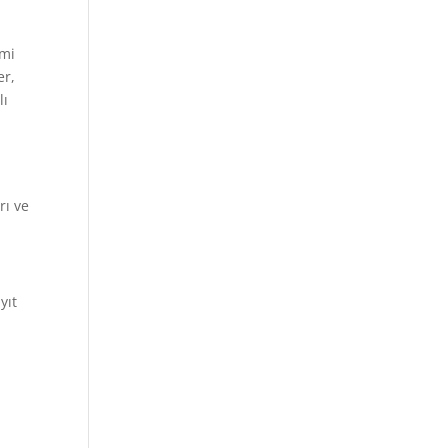
emi
er,
lı
rı ve
yıt
i