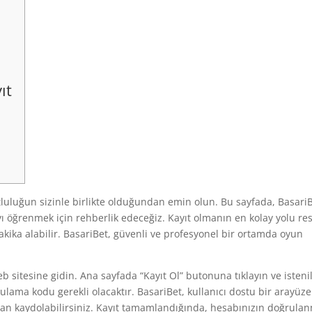
ıt
tluluğun sizinle birlikte olduğundan emin olun. Bu sayfada, Basari
ayı öğrenmek için rehberlik edeceğiz. Kayıt olmanın en kolay yolu re
kika alabilir. BasariBet, güvenli ve profesyonel bir ortamda oyun
b sitesine gidin. Ana sayfada “Kayıt Ol” butonuna tıklayın ve isteni
rulama kodu gerekli olacaktır. BasariBet, kullanıcı dostu bir arayüze
an kaydolabilirsiniz. Kayıt tamamlandığında, hesabınızın doğrula