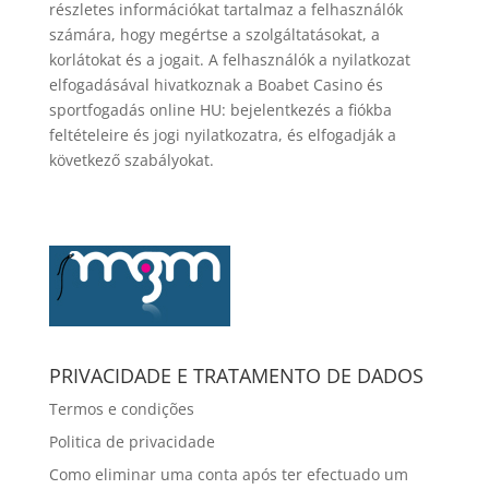
részletes információkat tartalmaz a felhasználók
számára, hogy megértse a szolgáltatásokat, a
korlátokat és a jogait. A felhasználók a nyilatkozat
elfogadásával hivatkoznak a Boabet Casino és
sportfogadás online HU: bejelentkezés a fiókba
feltételeire és jogi nyilatkozatra, és elfogadják a
következő szabályokat.
PRIVACIDADE E TRATAMENTO DE DADOS
Termos e condições
Politica de privacidade
Como eliminar uma conta após ter efectuado um