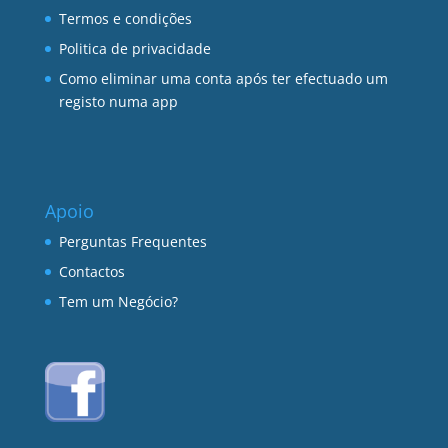
Termos e condições
Politica de privacidade
Como eliminar uma conta após ter efectuado um
registo numa app
Apoio
Perguntas Frequentes
Contactos
Tem um Negócio?