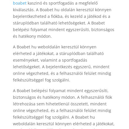
boabet
kaszinó és sportfogadás a megfelelő
kiválasztás. A Boabet hu oldalán keresztül könnyen
bejelentkezheted a fiókba, és kezeld a játékod és a
stáruplódban található lehetőségeket. A Boabet
belépési folyamat mindent egyszerűsíti, biztonságos
és hatékony módon.
A Boabet hu weboldalán keresztül könnyen
elérheted a játékokat, a stáruplódban található
eseményeket, valamint a sportfogadás
lehetőségeket. A bejelentkezés egyszerű, mindent
online végezheted, és a felhasználói felület mindig
felkészültséggel fog szolgálni.
A Boabet belépési folyamat mindent egyszerűsíti,
biztonságos és hatékony módon. A felhasználói fiók
létrehozása sem hihetetlenül összetett, mindent
online végezheted, és a felhasználói felület mindig
felkészültséggel fog szolgálni. A Boabet hu
weboldalán keresztül könnyen elérheted a játékokat,