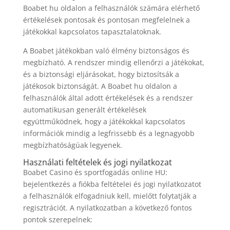
Boabet hu oldalon a felhasználók számára elérhető
értékelések pontosak és pontosan megfelelnek a
játékokkal kapcsolatos tapasztalatoknak.
A Boabet játékokban való élmény biztonságos és
megbízható. A rendszer mindig ellenőrzi a játékokat,
és a biztonsági eljárásokat, hogy biztosítsák a
játékosok biztonságát. A Boabet hu oldalon a
felhasználók által adott értékelések és a rendszer
automatikusan generált értékelések
együttműködnek, hogy a játékokkal kapcsolatos
információk mindig a legfrissebb és a legnagyobb
megbízhatóságúak legyenek.
Használati feltételek és jogi nyilatkozat
Boabet Casino és sportfogadás online HU:
bejelentkezés a fiókba feltételei és jogi nyilatkozatot
a felhasználók elfogadniuk kell, mielőtt folytatják a
regisztrációt. A nyilatkozatban a következő fontos
pontok szerepelnek: