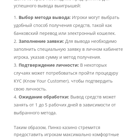
успешного вывода выигрышей:
Выбор метода вывода:
Игроки могут выбрать
удобный способ получения средств, такой как
банковский перевод или электронный кошелек.
Заполнение заявки:
Для вывода необходимо
заполнить специальную заявку в личном кабинете
игрока, указав сумму и метод получения.
Подтверждение личности:
В некоторых
случаях может потребоваться пройти процедуру
KYC (Know Your Customer), чтобы подтвердить
свою личность.
Ожидание обработки:
Вывод средств может
занять от 1 до 5 рабочих дней в зависимости от
выбранного метода.
Таким образом, Пинко казино стремится
предоставить игрокам максимально комфортные