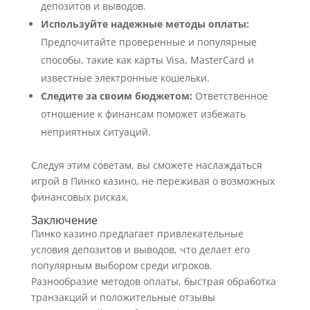
депозитов и выводов.
Используйте надежные методы оплаты:
Предпочитайте проверенные и популярные
способы, такие как карты Visa, MasterCard и
известные электронные кошельки.
Следите за своим бюджетом:
Ответственное
отношение к финансам поможет избежать
неприятных ситуаций.
Следуя этим советам, вы сможете наслаждаться
игрой в Пинко казино, не переживая о возможных
финансовых рисках.
Заключение
Пинко казино предлагает привлекательные
условия депозитов и выводов, что делает его
популярным выбором среди игроков.
Разнообразие методов оплаты, быстрая обработка
транзакций и положительные отзывы