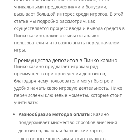
уникальными предложениями и бонусами,
вызывает большой интерес среди игроков. В этой
статье мы подробно рассмотрим, как
осуществляется процесс ввода и вывода средств в
Пинко казино, какие отзывы оставляют
пользователи и что важно знать перед началом
игры.
Преимущества депозитов в Пинко казино
Пинко казино предлагает игрокам ряд
преимуществ при проведении депозитов,
благодаря чему пользователи могут быстро и
удобно начать свою игровую деятельность. Ниже
перечислены ключевые моменты, которые стоит
учитывать:
Разнообразие методов оплаты:
Казино
поддерживает множество способов внесения
депозитов, включая банковские карты,
электронные кошельки и криптовалюты.