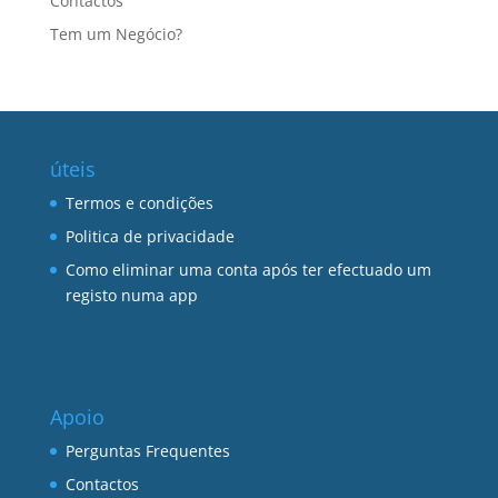
Contactos
Tem um Negócio?
úteis
Termos e condições
Politica de privacidade
Como eliminar uma conta após ter efectuado um
registo numa app
Apoio
Perguntas Frequentes
Contactos