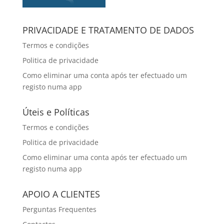
PRIVACIDADE E TRATAMENTO DE DADOS
Termos e condições
Politica de privacidade
Como eliminar uma conta após ter efectuado um
registo numa app
Úteis e Políticas
Termos e condições
Politica de privacidade
Como eliminar uma conta após ter efectuado um
registo numa app
APOIO A CLIENTES
Perguntas Frequentes