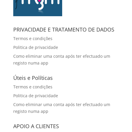
PRIVACIDADE E TRATAMENTO DE DADOS
Termos e condições
Politica de privacidade
Como eliminar uma conta após ter efectuado um
registo numa app
Úteis e Políticas
Termos e condições
Politica de privacidade
Como eliminar uma conta após ter efectuado um
registo numa app
APOIO A CLIENTES