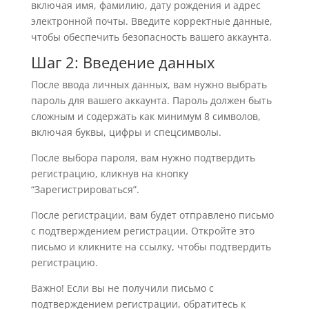
включая имя, фамилию, дату рождения и адрес
электронной почты. Введите корректные данные,
чтобы обеспечить безопасность вашего аккаунта.
Шаг 2: Введение данных
После ввода личных данных, вам нужно выбрать
пароль для вашего аккаунта. Пароль должен быть
сложным и содержать как минимум 8 символов,
включая буквы, цифры и спецсимволы.
После выбора пароля, вам нужно подтвердить
регистрацию, кликнув на кнопку
“Зарегистрироваться”.
После регистрации, вам будет отправлено письмо
с подтверждением регистрации. Откройте это
письмо и кликните на ссылку, чтобы подтвердить
регистрацию.
Важно! Если вы не получили письмо с
подтверждением регистрации, обратитесь к