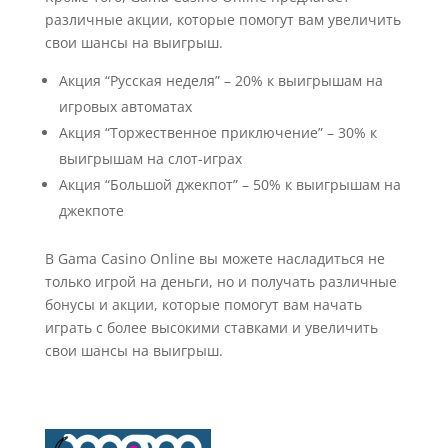
различные акции, которые помогут вам увеличить
свои шансы на выигрыш.
Акция “Русская неделя” – 20% к выигрышам на
игровых автоматах
Акция “Торжественное приключение” – 30% к
выигрышам на слот-играх
Акция “Большой джекпот” – 50% к выигрышам на
джекпоте
В Gama Casino Online вы можете насладиться не
только игрой на деньги, но и получать различные
бонусы и акции, которые помогут вам начать
играть с более высокими ставками и увеличить
свои шансы на выигрыш.