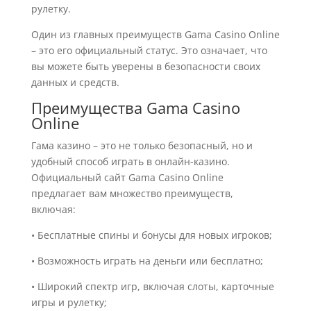
рулетку.
Один из главных преимуществ Gama Casino Online
– это его официальный статус. Это означает, что
вы можете быть уверены в безопасности своих
данных и средств.
Преимущества Gama Casino
Online
Гама казино – это не только безопасный, но и
удобный способ играть в онлайн-казино.
Официальный сайт Gama Casino Online
предлагает вам множество преимуществ,
включая:
• Бесплатные спины и бонусы для новых игроков;
• Возможность играть на деньги или бесплатно;
• Широкий спектр игр, включая слоты, карточные
игры и рулетку;