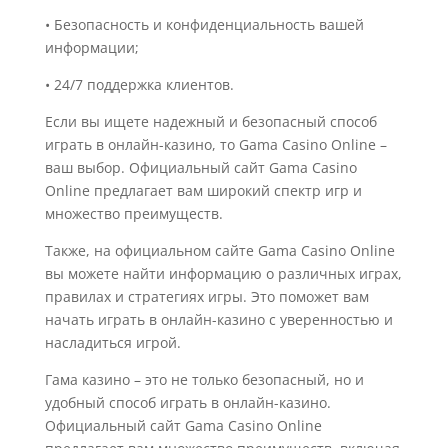
• Безопасность и конфиденциальность вашей
информации;
• 24/7 поддержка клиентов.
Если вы ищете надежный и безопасный способ
играть в онлайн-казино, то Gama Casino Online –
ваш выбор. Официальный сайт Gama Casino
Online предлагает вам широкий спектр игр и
множество преимуществ.
Также, на официальном сайте Gama Casino Online
вы можете найти информацию о различных играх,
правилах и стратегиях игры. Это поможет вам
начать играть в онлайн-казино с уверенностью и
насладиться игрой.
Гама казино – это не только безопасный, но и
удобный способ играть в онлайн-казино.
Официальный сайт Gama Casino Online