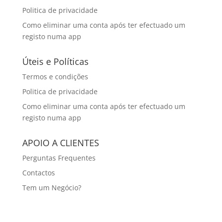
Politica de privacidade
Como eliminar uma conta após ter efectuado um
registo numa app
Úteis e Políticas
Termos e condições
Politica de privacidade
Como eliminar uma conta após ter efectuado um
registo numa app
APOIO A CLIENTES
Perguntas Frequentes
Contactos
Tem um Negócio?