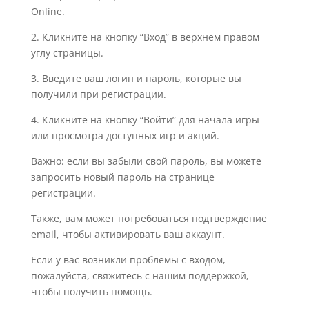
Online.
2. Кликните на кнопку “Вход” в верхнем правом
углу страницы.
3. Введите ваш логин и пароль, которые вы
получили при регистрации.
4. Кликните на кнопку “Войти” для начала игры
или просмотра доступных игр и акций.
Важно: если вы забыли свой пароль, вы можете
запросить новый пароль на странице
регистрации.
Также, вам может потребоваться подтверждение
email, чтобы активировать ваш аккаунт.
Если у вас возникли проблемы с входом,
пожалуйста, свяжитесь с нашим поддержкой,
чтобы получить помощь.