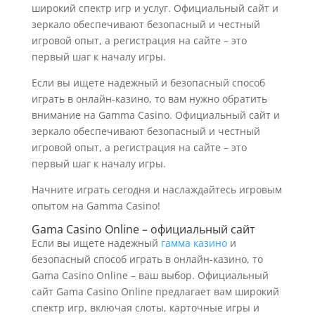
широкий спектр игр и услуг. Официальный сайт и
зеркало обеспечивают безопасный и честный
игровой опыт, а регистрация на сайте – это
первый шаг к началу игры.
Если вы ищете надежный и безопасный способ
играть в онлайн-казино, то вам нужно обратить
внимание на Gamma Casino. Официальный сайт и
зеркало обеспечивают безопасный и честный
игровой опыт, а регистрация на сайте – это
первый шаг к началу игры.
Начните играть сегодня и наслаждайтесь игровым
опытом на Gamma Casino!
Gama Casino Online – официальный сайт
Если вы ищете надежный
гамма казино
и
безопасный способ играть в онлайн-казино, то
Gama Casino Online – ваш выбор. Официальный
сайт Gama Casino Online предлагает вам широкий
спектр игр, включая слоты, карточные игры и