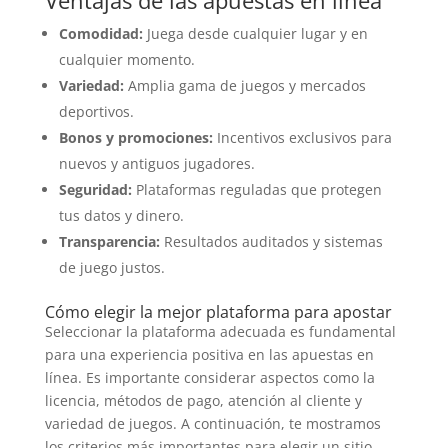
Ventajas de las apuestas en línea
Comodidad:
Juega desde cualquier lugar y en
cualquier momento.
Variedad:
Amplia gama de juegos y mercados
deportivos.
Bonos y promociones:
Incentivos exclusivos para
nuevos y antiguos jugadores.
Seguridad:
Plataformas reguladas que protegen
tus datos y dinero.
Transparencia:
Resultados auditados y sistemas
de juego justos.
Cómo elegir la mejor plataforma para apostar
Seleccionar la plataforma adecuada es fundamental
para una experiencia positiva en las apuestas en
línea. Es importante considerar aspectos como la
licencia, métodos de pago, atención al cliente y
variedad de juegos. A continuación, te mostramos
los criterios más importantes para elegir un sitio