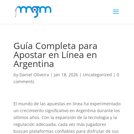
Guía Completa para
Apostar en Línea en
Argentina
by
Daniel Oliveira
|
Jan 18, 2026
|
Uncategorized
|
0
comments
El mundo de las apuestas en línea ha experimentado
un crecimiento significativo en Argentina durante los
últimos años. Con la expansión de la tecnología y la
regulación adecuada, cada vez más jugadores
buscan plataformas confiables para disfrutar de sus