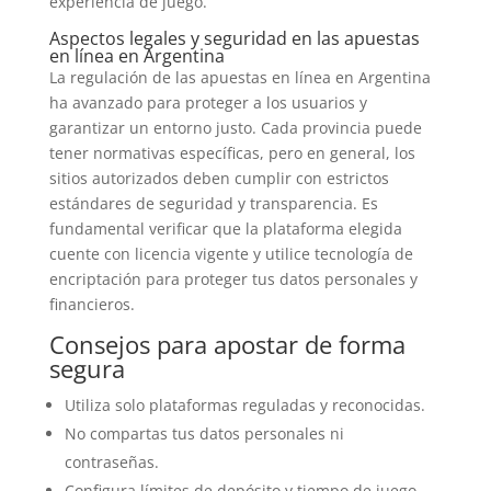
experiencia de juego.
Aspectos legales y seguridad en las apuestas
en línea en Argentina
La regulación de las apuestas en línea en Argentina
ha avanzado para proteger a los usuarios y
garantizar un entorno justo. Cada provincia puede
tener normativas específicas, pero en general, los
sitios autorizados deben cumplir con estrictos
estándares de seguridad y transparencia. Es
fundamental verificar que la plataforma elegida
cuente con licencia vigente y utilice tecnología de
encriptación para proteger tus datos personales y
financieros.
Consejos para apostar de forma
segura
Utiliza solo plataformas reguladas y reconocidas.
No compartas tus datos personales ni
contraseñas.
Configura límites de depósito y tiempo de juego.