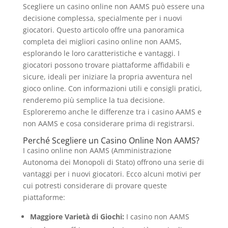
Scegliere un casino online non AAMS può essere una
decisione complessa, specialmente per i nuovi
giocatori. Questo articolo offre una panoramica
completa dei migliori casino online non AAMS,
esplorando le loro caratteristiche e vantaggi. I
giocatori possono trovare piattaforme affidabili e
sicure, ideali per iniziare la propria avventura nel
gioco online. Con informazioni utili e consigli pratici,
renderemo più semplice la tua decisione.
Esploreremo anche le differenze tra i casino AAMS e
non AAMS e cosa considerare prima di registrarsi.
Perché Scegliere un Casino Online Non AAMS?
I casino online non AAMS (Amministrazione
Autonoma dei Monopoli di Stato) offrono una serie di
vantaggi per i nuovi giocatori. Ecco alcuni motivi per
cui potresti considerare di provare queste
piattaforme:
Maggiore Varietà di Giochi:
I casino non AAMS