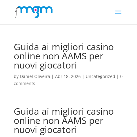
Guida ai migliori casino
online non AAMS per
nuovi giocatori
by
Daniel Oliveira
|
Abr 18, 2026
|
Uncategorized
|
0
comments
Guida ai migliori casino
online non AAMS per
nuovi giocatori