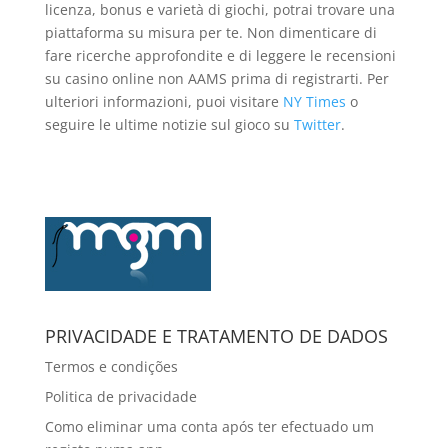
licenza, bonus e varietà di giochi, potrai trovare una
piattaforma su misura per te. Non dimenticare di
fare ricerche approfondite e di leggere le recensioni
su casino online non AAMS prima di registrarti. Per
ulteriori informazioni, puoi visitare
NY Times
o
seguire le ultime notizie sul gioco su
Twitter
.
PRIVACIDADE E TRATAMENTO DE DADOS
Termos e condições
Politica de privacidade
Como eliminar uma conta após ter efectuado um