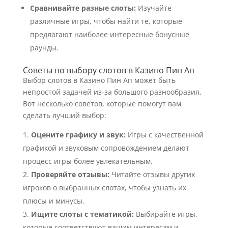
Сравнивайте разные слоты:
Изучайте
различные игры, чтобы найти те, которые
предлагают наиболее интересные бонусные
раунды.
Советы по выбору слотов в Казино Пин Ап
Выбор слотов в Казино Пин Ап может быть
непростой задачей из-за большого разнообразия.
Вот несколько советов, которые помогут вам
сделать лучший выбор:
Оцените графику и звук:
Игры с качественной
графикой и звуковым сопровождением делают
процесс игры более увлекательным.
Проверяйте отзывы:
Читайте отзывы других
игроков о выбранных слотах, чтобы узнать их
плюсы и минусы.
Ищите слоты с тематикой:
Выбирайте игры,
которые соответствуют вашим интересам и