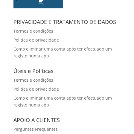
PRIVACIDADE E TRATAMENTO DE DADOS
Termos e condições
Politica de privacidade
Como eliminar uma conta após ter efectuado um
registo numa app
Úteis e Políticas
Termos e condições
Politica de privacidade
Como eliminar uma conta após ter efectuado um
registo numa app
APOIO A CLIENTES
Perguntas Frequentes