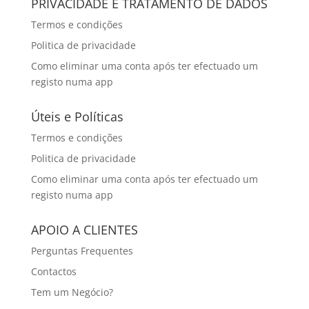
PRIVACIDADE E TRATAMENTO DE DADOS
Termos e condições
Politica de privacidade
Como eliminar uma conta após ter efectuado um
registo numa app
Úteis e Políticas
Termos e condições
Politica de privacidade
Como eliminar uma conta após ter efectuado um
registo numa app
APOIO A CLIENTES
Perguntas Frequentes
Contactos
Tem um Negócio?