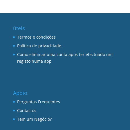
úteis
Termos e condições
Politica de privacidade
Como eliminar uma conta após ter efectuado um
registo numa app
Apoio
Perguntas Frequentes
Contactos
Tem um Negócio?