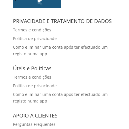
PRIVACIDADE E TRATAMENTO DE DADOS
Termos e condições
Politica de privacidade
Como eliminar uma conta após ter efectuado um
registo numa app
Úteis e Políticas
Termos e condições
Politica de privacidade
Como eliminar uma conta após ter efectuado um
registo numa app
APOIO A CLIENTES
Perguntas Frequentes