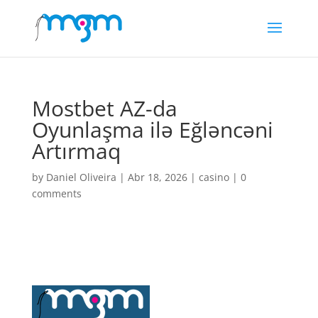
Mostbet AZ-da
Oyunlaşma ilə Eğləncəni
Artırmaq
by
Daniel Oliveira
|
Abr 18, 2026
|
casino
|
0
comments