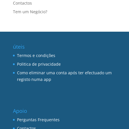
Contactos
Tem um Negócio?
úteis
Termos e condições
Politica de privacidade
Como eliminar uma conta após ter efectuado um
registo numa app
Apoio
Perguntas Frequentes
Contactos