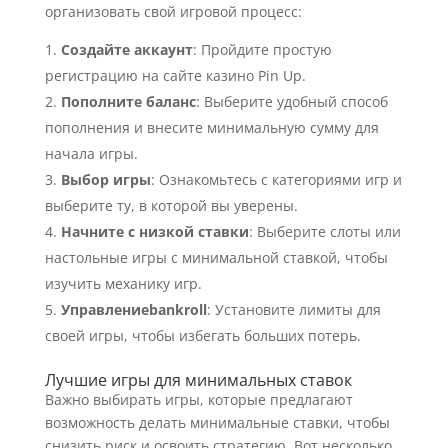
организовать свой игровой процесс:
Создайте аккаунт
: Пройдите простую
регистрацию на сайте казино Pin Up.
Пополните баланс
: Выберите удобный способ
пополнения и внесите минимальную сумму для
начала игры.
Выбор игры
: Ознакомьтесь с категориями игр и
выберите ту, в которой вы уверены.
Начните с низкой ставки
: Выберите слоты или
настольные игры с минимальной ставкой, чтобы
изучить механику игр.
Управлениеbankroll
: Установите лимиты для
своей игры, чтобы избегать больших потерь.
Лучшие игры для минимальных ставок
Важно выбирать игры, которые предлагают
возможность делать минимальные ставки, чтобы
снизить риск и освоить стратегию. Вот несколько