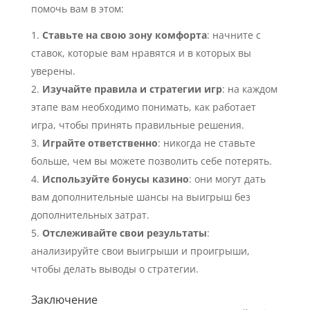
помочь вам в этом:
Ставьте на свою зону комфорта
: начните с
ставок, которые вам нравятся и в которых вы
уверены.
Изучайте правила и стратегии игр
: на каждом
этапе вам необходимо понимать, как работает
игра, чтобы принять правильные решения.
Играйте ответственно
: никогда не ставьте
больше, чем вы можете позволить себе потерять.
Используйте бонусы казино
: они могут дать
вам дополнительные шансы на выигрыш без
дополнительных затрат.
Отслеживайте свои результаты
:
анализируйте свои выигрыши и проигрыши,
чтобы делать выводы о стратегии.
Заключение