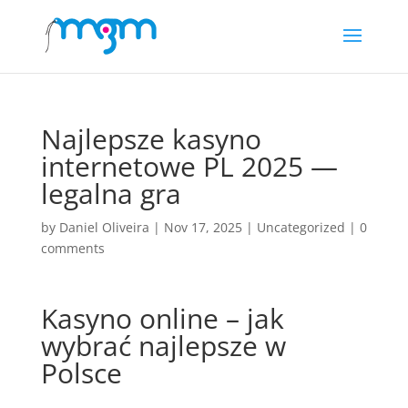
Najlepsze kasyno
internetowe PL 2025 —
legalna gra
by
Daniel Oliveira
|
Nov 17, 2025
|
Uncategorized
|
0
comments
Kasyno online – jak
wybrać najlepsze w
Polsce