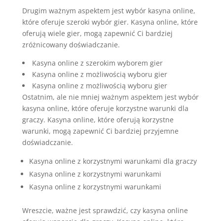
Drugim ważnym aspektem jest wybór kasyna online,
które oferuje szeroki wybór gier. Kasyna online, które
oferują wiele gier, mogą zapewnić Ci bardziej
zróżnicowany doświadczanie.
Kasyna online z szerokim wyborem gier
Kasyna online z możliwością wyboru gier
Kasyna online z możliwością wyboru gier
Ostatnim, ale nie mniej ważnym aspektem jest wybór
kasyna online, które oferuje korzystne warunki dla
graczy. Kasyna online, które oferują korzystne
warunki, mogą zapewnić Ci bardziej przyjemne
doświadczanie.
Kasyna online z korzystnymi warunkami dla graczy
Kasyna online z korzystnymi warunkami
Kasyna online z korzystnymi warunkami
Wreszcie, ważne jest sprawdzić, czy kasyna online