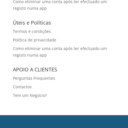
Como eliminar uma conta após ter efectuado um
registo numa app
Úteis e Políticas
Termos e condições
Politica de privacidade
Como eliminar uma conta após ter efectuado um
registo numa app
APOIO A CLIENTES
Perguntas Frequentes
Contactos
Tem um Negócio?