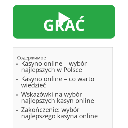
▶️
GRAĆ
Содержимое
Kasyno online – wybór
najlepszych w Polsce
Kasyno online – co warto
wiedzieć
Wskazówki na wybór
najlepszych kasyn online
Zakończenie: wybór
najlepszego kasyna online