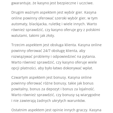
gwarantuje, że kasyno jest bezpieczne i uczciwe.
Drugim ważnym aspektem jest wybór gier. Kasyna
online powinny oferować szeroki wybór gier, w tym
automaty, blackjacka, ruletkę i wiele innych. Warto
również sprawdzić, czy kasyno oferuje gry z polskimi
walutami, takimi jak złoty.
Trzecim aspektem jest obsługa klienta. Kasyna online
powinny oferować 24/7 obsługę klienta, aby
rozwiązywać problemy i odpowiedzieć na pytania.
Warto również sprawdzić, czy kasyno oferuje wiele
opcji płatności, aby było łatwo dokonywać wpłat.
Czwartym aspektem jest bonusy. Kasyna online
powinny oferować różne bonusy, takie jak bonus
powitalny, bonus za depozyt i bonus za lojalność.
Warto również sprawdzić, czy bonusy są wiarygodne
i nie zawierają żadnych ukrytych warunków.
Ostatnim aspektem jest opinie innych graczy. Kasyna