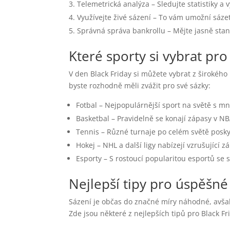
Telemetrická analýza – Sledujte statistiky 
Využívejte živé sázení – To vám umožní sázet
Správná správa bankrollu – Mějte jasně stan
Které sporty si vybrat pro
V den Black Friday si můžete vybrat z širokého 
byste rozhodně měli zvážit pro své sázky:
Fotbal – Nejpopulárnější sport na světě s mn
Basketbal – Pravidelně se konají zápasy v NBA
Tennis – Různé turnaje po celém světě poskyt
Hokej – NHL a další ligy nabízejí vzrušující 
Esporty – S rostoucí popularitou esportů se s
Nejlepší tipy pro úspěšné
Sázení je občas do značné míry náhodné, avšak 
Zde jsou některé z nejlepších tipů pro Black F