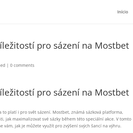
Início
íležitostí pro sázení na Mostbet
zed
|
0 comments
íležitostí pro sázení na Mostbet
a to platí i pro svět sázení. Mostbet, známá sázková platforma,
osti, jak maximalizovat své sázky během této speciální akce. V tomto
e vám, jak je můžete využít pro zvýšení svých šancí na výhru.