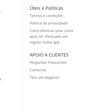
Úteis e Políticas
o
Termos e condições
Politica de privacidade
Como eliminar uma conta
após ter efectuado um
registo numa app
APOIO A CLIENTES
Perguntas Frequentes
Contactos
Tem um Negócio?
k