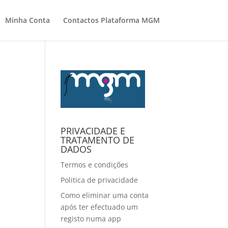
Minha Conta
Contactos Plataforma MGM
PRIVACIDADE E
TRATAMENTO DE
DADOS
Termos e condições
Politica de privacidade
Como eliminar uma conta
após ter efectuado um
registo numa app