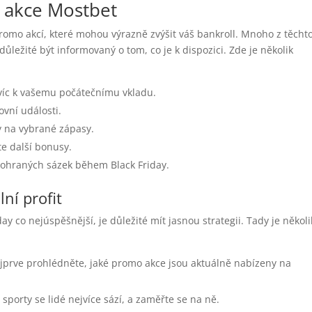
 akce Mostbet
promo akcí, které mohou výrazně zvýšit váš bankroll. Mnoho z těcht
důležité být informovaný o tom, co je k dispozici. Zde je několik
avíc k vašemu počátečnímu vkladu.
vní události.
y na vybrané zápasy.
te další bonusy.
prohraných sázek během Black Friday.
ní profit
ay co nejúspěšnější, je důležité mít jasnou strategii. Tady je několi
jprve prohlédněte, jaké promo akce jsou aktuálně nabízeny na
 sporty se lidé nejvíce sází, a zaměřte se na ně.