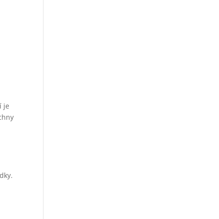
 je
echny
dky.