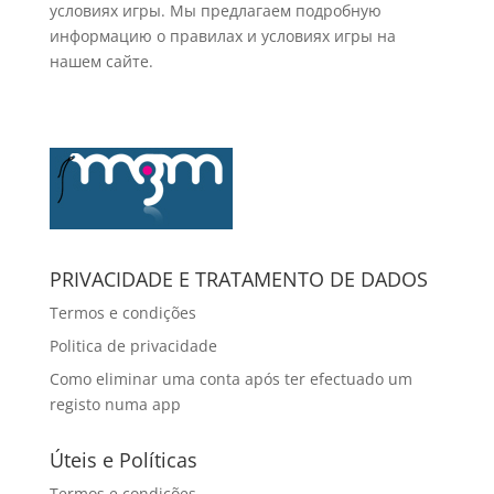
условиях игры. Мы предлагаем подробную
информацию о правилах и условиях игры на
нашем сайте.
PRIVACIDADE E TRATAMENTO DE DADOS
Termos e condições
Politica de privacidade
Como eliminar uma conta após ter efectuado um
registo numa app
Úteis e Políticas
Termos e condições