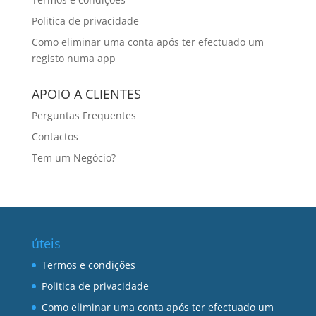
Politica de privacidade
Como eliminar uma conta após ter efectuado um
registo numa app
APOIO A CLIENTES
Perguntas Frequentes
Contactos
Tem um Negócio?
úteis
Termos e condições
Politica de privacidade
Como eliminar uma conta após ter efectuado um