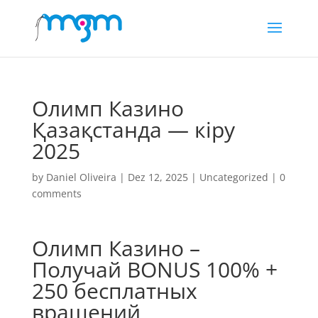
Олимп Казино
Қазақстанда — кіру
2025
by
Daniel Oliveira
|
Dez 12, 2025
|
Uncategorized
|
0
comments
Олимп Казино –
Получай BONUS 100% +
250 бесплатных
вращений