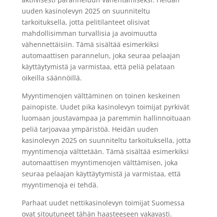
uuden kasinolevyn 2025 on suunniteltu
tarkoituksella, jotta pelitilanteet olisivat
mahdollisimman turvallisia ja avoimuutta
vähennettäisiin. Tämä sisältää esimerkiksi
automaattisen parannelun, joka seuraa pelaajan
käyttäytymistä ja varmistaa, että peliä pelataan
oikeilla säännöillä.
Myyntimenojen välttäminen on toinen keskeinen
painopiste. Uudet pika kasinolevyn toimijat pyrkivät
luomaan joustavampaa ja paremmin hallinnoituaan
peliä tarjoavaa ympäristöä. Heidän uuden
kasinolevyn 2025 on suunniteltu tarkoituksella, jotta
myyntimenoja välttetään. Tämä sisältää esimerkiksi
automaattisen myyntimenojen välttämisen, joka
seuraa pelaajan käyttäytymistä ja varmistaa, että
myyntimenoja ei tehdä.
Parhaat uudet nettikasinolevyn toimijat Suomessa
ovat sitoutuneet tähän haasteeseen vakavasti.