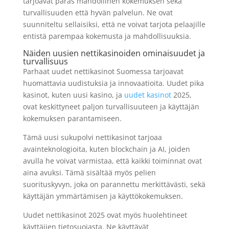
tarjoavat paras mahdollinen kokemuksen sekä
turvallisuuden että hyvän palvelun. Ne ovat
suunniteltu sellaisiksi, että ne voivat tarjota pelaajille
entistä parempaa kokemusta ja mahdollisuuksia.
Näiden uusien nettikasinoiden ominaisuudet ja
turvallisuus
Parhaat uudet nettikasinot Suomessa tarjoavat
huomattavia uudistuksia ja innovaatioita. Uudet pika
kasinot, kuten uusi kasino, ja
uudet kasinot
2025,
ovat keskittyneet paljon turvallisuuteen ja käyttäjän
kokemuksen parantamiseen.
Tämä uusi sukupolvi nettikasinot tarjoaa
avainteknologioita, kuten blockchain ja AI, joiden
avulla he voivat varmistaa, että kaikki toiminnat ovat
aina avuksi. Tämä sisältää myös pelien
suorituskyvyn, joka on parannettu merkittävästi, sekä
käyttäjän ymmärtämisen ja käyttökokemuksen.
Uudet nettikasinot 2025 ovat myös huolehtineet
käyttäjien tietosuojasta. Ne käyttävät