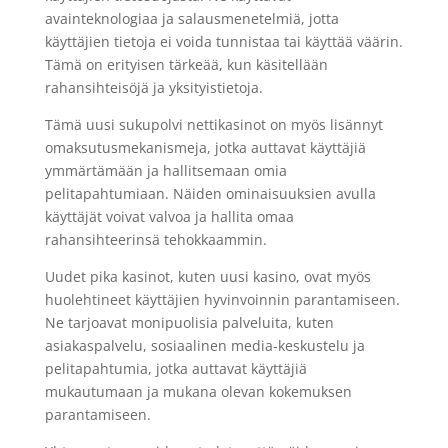
avainteknologiaa ja salausmenetelmiä, jotta
käyttäjien tietoja ei voida tunnistaa tai käyttää väärin.
Tämä on erityisen tärkeää, kun käsitellään
rahansihteisöjä ja yksityistietoja.
Tämä uusi sukupolvi nettikasinot on myös lisännyt
omaksutusmekanismeja, jotka auttavat käyttäjiä
ymmärtämään ja hallitsemaan omia
pelitapahtumiaan. Näiden ominaisuuksien avulla
käyttäjät voivat valvoa ja hallita omaa
rahansihteerinsä tehokkaammin.
Uudet pika kasinot, kuten uusi kasino, ovat myös
huolehtineet käyttäjien hyvinvoinnin parantamiseen.
Ne tarjoavat monipuolisia palveluita, kuten
asiakaspalvelu, sosiaalinen media-keskustelu ja
pelitapahtumia, jotka auttavat käyttäjiä
mukautumaan ja mukana olevan kokemuksen
parantamiseen.