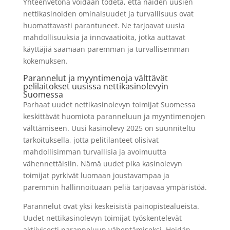
Yhteenvetona voidaan todeta, että näiden uusien
nettikasinoiden ominaisuudet ja turvallisuus ovat
huomattavasti parantuneet. Ne tarjoavat uusia
mahdollisuuksia ja innovaatioita, jotka auttavat
käyttäjiä saamaan paremman ja turvallisemman
kokemuksen.
Parannelut ja myyntimenoja välttävät
pelilaitokset uusissa nettikasinolevyin
Suomessa
Parhaat uudet nettikasinolevyn toimijat Suomessa
keskittävät huomiota paranneluun ja myyntimenojen
välttämiseen. Uusi kasinolevy 2025 on suunniteltu
tarkoituksella, jotta pelitilanteet olisivat
mahdollisimman turvallisia ja avoimuutta
vähennettäisiin. Nämä uudet pika kasinolevyn
toimijat pyrkivät luomaan joustavampaa ja
paremmin hallinnoituaan peliä tarjoavaa ympäristöä.
Parannelut ovat yksi keskeisistä painopistealueista.
Uudet nettikasinolevyn toimijat työskentelevät
aktiivisesti paranneluun vähentämiseksi. Heidän