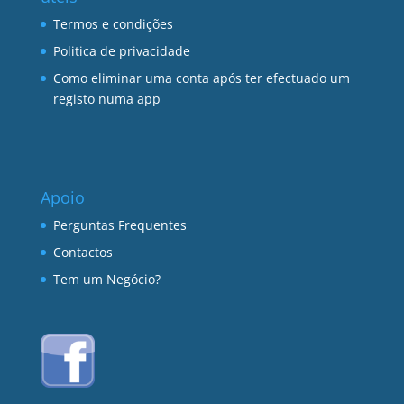
Termos e condições
Politica de privacidade
Como eliminar uma conta após ter efectuado um
registo numa app
Apoio
Perguntas Frequentes
Contactos
Tem um Negócio?