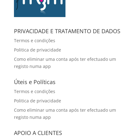
PRIVACIDADE E TRATAMENTO DE DADOS
Termos e condições
Politica de privacidade
Como eliminar uma conta após ter efectuado um
registo numa app
Úteis e Políticas
Termos e condições
Politica de privacidade
Como eliminar uma conta após ter efectuado um
registo numa app
APOIO A CLIENTES