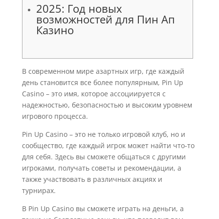
2025: Год новых
возможностей для Пин Ап
Казино
В современном мире азартных игр, где каждый
день становится все более популярным, Pin Up
Casino – это имя, которое ассоциируется с
надежностью, безопасностью и высоким уровнем
игрового процесса.
Pin Up Casino – это не только игровой клуб, но и
сообщество, где каждый игрок может найти что-то
для себя. Здесь вы сможете общаться с другими
игроками, получать советы и рекомендации, а
также участвовать в различных акциях и
турнирах.
В Pin Up Casino вы сможете играть на деньги, а