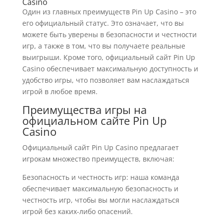
Casino
Один из главных преимуществ Pin Up Casino – это
его официальный статус. Это означает, что вы
можете быть уверены в безопасности и честности
игр, а также в том, что вы получаете реальные
выигрыши. Кроме того, официальный сайт Pin Up
Casino обеспечивает максимальную доступность и
удобство игры, что позволяет вам наслаждаться
игрой в любое время.
Преимущества игры на
официальном сайте Pin Up
Casino
Официальный сайт Pin Up Casino предлагает
игрокам множество преимуществ, включая:
Безопасность и честность игр: наша команда
обеспечивает максимальную безопасность и
честность игр, чтобы вы могли наслаждаться
игрой без каких-либо опасений.