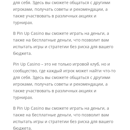
для себя. Здесь вы сможете общаться с другими
игроками, получать советы и рекомендации, а
также участвовать в различных акциях и
турнирах.
В Pin Up Casino вы сможете играть на деньги, а
также на бесплатные деньги, что позволит вам
испытать игры и стратегии без риска для вашего
бюджета.
Pin Up Casino – это не только игровой клуб, но и
сообщество, где каждый игрок может найти что-то
для себя. Здесь вы сможете общаться с другими
игроками, получать советы и рекомендации, а
также участвовать в различных акциях и
турнирах.
В Pin Up Casino вы сможете играть на деньги, а
также на бесплатные деньги, что позволит вам
испытать игры и стратегии без риска для вашего
бюджета.