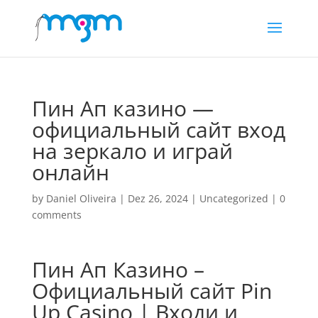
Пин Ап казино —
официальный сайт вход
на зеркало и играй
онлайн
by
Daniel Oliveira
|
Dez 26, 2024
|
Uncategorized
|
0
comments
Пин Ап Казино –
Официальный сайт Pin
Up Casino | Входи и