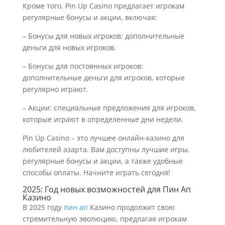
Кроме того, Pin Up Casino предлагает игрокам
регулярные бонусы и акции, включая:
– Бонусы для новых игроков: дополнительные
деньги для новых игроков.
– Бонусы для постоянных игроков:
дополнительные деньги для игроков, которые
регулярно играют.
– Акции: специальные предложения для игроков,
которые играют в определенные дни недели.
Pin Up Casino – это лучшее онлайн-казино для
любителей азарта. Вам доступны лучшие игры,
регулярные бонусы и акции, а также удобные
способы оплаты. Начните играть сегодня!
2025: Год новых возможностей для Пин Ап
Казино
В 2025 году
пин ап
Казино продолжит свою
стремительную эволюцию, предлагая игрокам