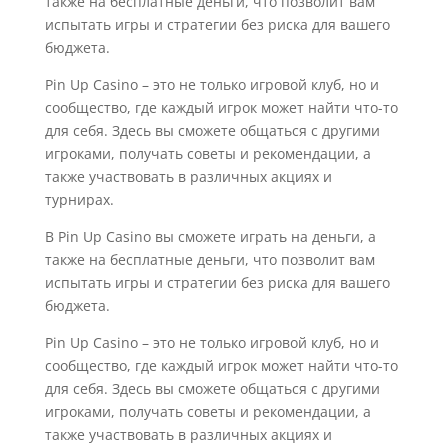
также на бесплатные деньги, что позволит вам
испытать игры и стратегии без риска для вашего
бюджета.
Pin Up Casino – это не только игровой клуб, но и
сообщество, где каждый игрок может найти что-то
для себя. Здесь вы сможете общаться с другими
игроками, получать советы и рекомендации, а
также участвовать в различных акциях и
турнирах.
В Pin Up Casino вы сможете играть на деньги, а
также на бесплатные деньги, что позволит вам
испытать игры и стратегии без риска для вашего
бюджета.
Pin Up Casino – это не только игровой клуб, но и
сообщество, где каждый игрок может найти что-то
для себя. Здесь вы сможете общаться с другими
игроками, получать советы и рекомендации, а
также участвовать в различных акциях и