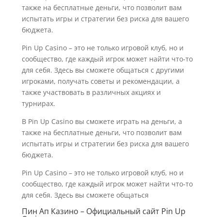
также на бесплатные деньги, что позволит вам
испытать игры и стратегии без риска для вашего
бюджета.
Pin Up Casino – это не только игровой клуб, но и
сообщество, где каждый игрок может найти что-то
для себя. Здесь вы сможете общаться с другими
игроками, получать советы и рекомендации, а
также участвовать в различных акциях и
турнирах.
В Pin Up Casino вы сможете играть на деньги, а
также на бесплатные деньги, что позволит вам
испытать игры и стратегии без риска для вашего
бюджета.
Pin Up Casino – это не только игровой клуб, но и
сообщество, где каждый игрок может найти что-то
для себя. Здесь вы сможете общаться
Пин Ап Казино – Официальный сайт Pin Up