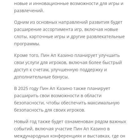
новые и инновационные возможности для игры и
развлечений.
Одним из основных направлений развития будет
расширение ассортимента игр, включая новые
слоты, карточные игры и другие развлекательные
программы.
Кроме того, Пин Ап Казино планирует улучшить
свои услуги для игроков, включая более быстрый
доступ к счетам, улучшенную поддержку и
дополнительные бонусы.
В 2025 году Пин Ап Казино также планирует
расширить свои возможности в области
безопасности, чтобы обеспечить максимальную
безопасность для своих игроков.
Новый год также будет ознаменован рядом важных
событий, включая участие Пин Ап Казино в
международных конференциях и выставках, где он