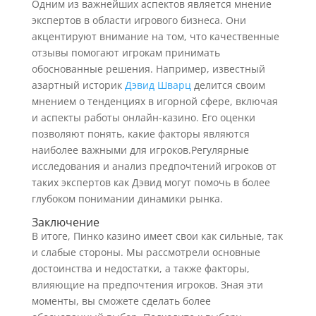
Одним из важнейших аспектов является мнение
экспертов в области игрового бизнеса. Они
акцентируют внимание на том, что качественные
отзывы помогают игрокам принимать
обоснованные решения. Например, известный
азартный историк
Дэвид Шварц
делится своим
мнением о тенденциях в игорной сфере, включая
и аспекты работы онлайн-казино. Его оценки
позволяют понять, какие факторы являются
наиболее важными для игроков.Регулярные
исследования и анализ предпочтений игроков от
таких экспертов как Дэвид могут помочь в более
глубоком понимании динамики рынка.
Заключение
В итоге, Пинко казино имеет свои как сильные, так
и слабые стороны. Мы рассмотрели основные
достоинства и недостатки, а также факторы,
влияющие на предпочтения игроков. Зная эти
моменты, вы сможете сделать более