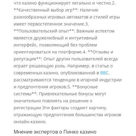
что казино функционирует легально и честно.2.
**Качественный выбoр игр**: Наличие
разнообразных игровых автоматов и стилей игры
имеет первостепенное значение.3.
**Пользовательский опыт**: Важным аспектом
является дружелюбный и интуитивный
интерфейс, позволяющий без проблем
ориентироваться на платформе.4. **Отзывы и
репутация**: Опыт других пользователей всегда
играет решающую роль. Например, в статье о
современных казино, опубликованной в
BBC
,
рассматриваются тенденции в игорной индустрии
и предпочтения игроков.5. **Бонусные
системы**: Привлекательные бонусы могут
значительно повлиять на решение о
регистрации.Эти факторы создают картину,
отражающую предпочтения большинства игроков
онлайн-казино.
Мнение экспертов о Пинко казино