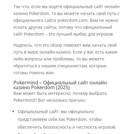
Так что, если вы ищете официальный сайт онлайн
казино Pokerdom, то вы можете начать свой путь с
официального сайта pokerdom.com. Вам не нужно
искать другие сайты, потому что официальный
сайт Pokerdom – это лучший выбор для игроков.
Надеюсь, что это обзор поможет вам начать свой
путь в мире онлайн-казино. Если у вас есть какие-
либо вопросы или проблемы, то вы можете
обратиться к нашим специалистам, которые
готовы помочь вам.
Pokermind – Официальный сайт онлайн
казино Pokerdom (2025)
Вам может быть интересно, почему выбрать
Pokermind? Вот несколько причин:
Официальный сайт: мы официально
представляем себя как Pokerdom, чтобы
обеспечить безопасность и честность игроков;