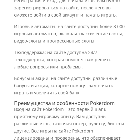
Регистрация и вход: для начала игры вам нужно
зарегистрироваться на сайте, после чего вы
сможете войти в свой аккаунт и начать играть.
Игровые автоматы: на сайте доступны более 3 000
игровых автоматов, включая классические слоты,
видео-слоты и прогрессивные слоты.
Техподдержка: на сайте доступна 24/7
техподдержка, которая поможет вам решить
любые вопросы или проблемы.
Бонусы и акции: на сайте доступны различные
бонусы и акции, которые помогут вам начать
играть и увеличить свой банк.
Преимущества и особенности Pokerdom
Вход на сайт Pokerdom – это первый шаг к
приятному игровому опыту. Вам доступны
различные игры, включая покер, рулетку, бинго и
другие. Все игры на сайте Pokerdom
лицензированы и проверены, что обеспечивает