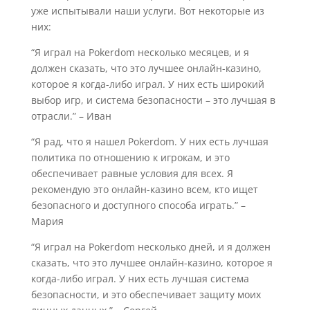
уже испытывали наши услуги. Вот некоторые из
них:
“Я играл на Pokerdom несколько месяцев, и я
должен сказать, что это лучшее онлайн-казино,
которое я когда-либо играл. У них есть широкий
выбор игр, и система безопасности – это лучшая в
отрасли.” – Иван
“Я рад, что я нашел Pokerdom. У них есть лучшая
политика по отношению к игрокам, и это
обеспечивает равные условия для всех. Я
рекомендую это онлайн-казино всем, кто ищет
безопасного и доступного способа играть.” –
Мария
“Я играл на Pokerdom несколько дней, и я должен
сказать, что это лучшее онлайн-казино, которое я
когда-либо играл. У них есть лучшая система
безопасности, и это обеспечивает защиту моих