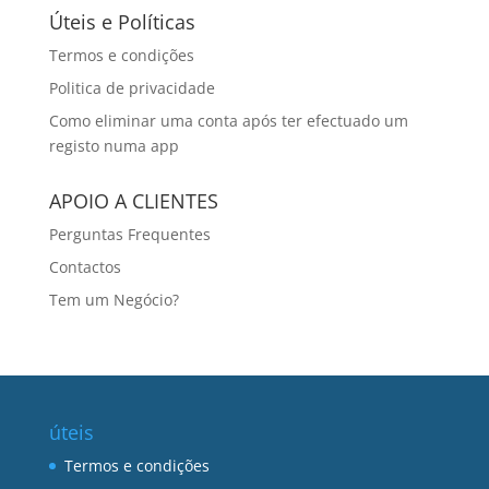
Úteis e Políticas
Termos e condições
Politica de privacidade
Como eliminar uma conta após ter efectuado um
registo numa app
APOIO A CLIENTES
Perguntas Frequentes
Contactos
Tem um Negócio?
úteis
Termos e condições