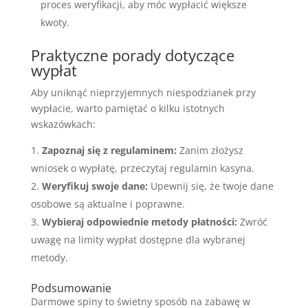
proces weryfikacji, aby móc wypłacić większe
kwoty.
Praktyczne porady dotyczące
wypłat
Aby uniknąć nieprzyjemnych niespodzianek przy
wypłacie, warto pamiętać o kilku istotnych
wskazówkach:
Zapoznaj się z regulaminem:
Zanim złożysz
wniosek o wypłatę, przeczytaj regulamin kasyna.
Weryfikuj swoje dane:
Upewnij się, że twoje dane
osobowe są aktualne i poprawne.
Wybieraj odpowiednie metody płatności:
Zwróć
uwagę na limity wypłat dostępne dla wybranej
metody.
Podsumowanie
Darmowe spiny to świetny sposób na zabawę w