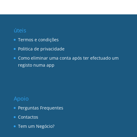
úteis
Termos e condições
Politica de privacidade
Como eliminar uma conta após ter efectuado um
registo numa app
Apoio
Perguntas Frequentes
Contactos
Tem um Negócio?