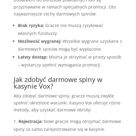
przyznawane w ramach specjalnych promocji. Oto
najważniejsze cechy darmowych spinów:
Brak ryzyka:
Gracze nie muszą ryzykować
własnych funduszy.
Możliwość wygranej:
Wszelkie wygrane uzyskane z
darmowych spinów mogą być wypłacone.
Łatwy dostęp:
Można je otrzymać w prosty sposób
– wystarczy spełnić wymagania promocji.
Jak zdobyć darmowe spiny w
kasynie Vox?
Aby zdobyć darmowe spiny, gracze muszą zwykle
spełnić określone warunki. Kasyno Vox oferuje różne
metody, aby uzyskać darmowe obroty:
Rejestracja:
Nowi gracze mogą otrzymać darmowe
spiny za samo zarejestrowanie się w kasynie.