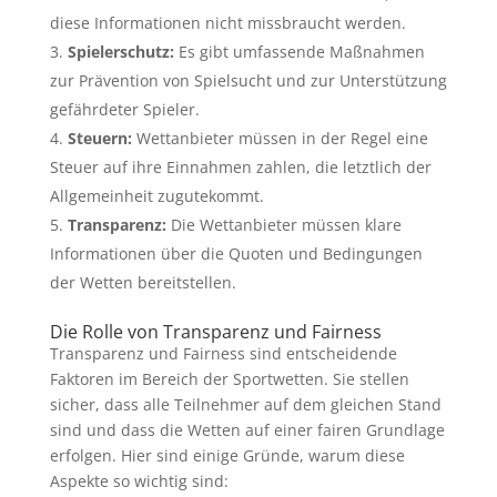
diese Informationen nicht missbraucht werden.
Spielerschutz:
Es gibt umfassende Maßnahmen
zur Prävention von Spielsucht und zur Unterstützung
gefährdeter Spieler.
Steuern:
Wettanbieter müssen in der Regel eine
Steuer auf ihre Einnahmen zahlen, die letztlich der
Allgemeinheit zugutekommt.
Transparenz:
Die Wettanbieter müssen klare
Informationen über die Quoten und Bedingungen
der Wetten bereitstellen.
Die Rolle von Transparenz und Fairness
Transparenz und Fairness sind entscheidende
Faktoren im Bereich der Sportwetten. Sie stellen
sicher, dass alle Teilnehmer auf dem gleichen Stand
sind und dass die Wetten auf einer fairen Grundlage
erfolgen. Hier sind einige Gründe, warum diese
Aspekte so wichtig sind: