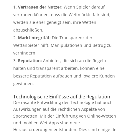
Vertrauen der Nutzer:
Wenn Spieler darauf
vertrauen können, dass die Wettmärkte fair sind,
werden sie eher geneigt sein, ihre Wetten
abzuschließen.
Marktintegrität:
Die Transparenz der
Wettanbieter hilft, Manipulationen und Betrug zu
verhindern.
Reputation:
Anbieter, die sich an die Regeln
halten und transparent arbeiten, können eine
bessere Reputation aufbauen und loyalere Kunden
gewinnen.
Technologische Einflüsse auf die Regulation
Die rasante Entwicklung der Technologie hat auch
Auswirkungen auf die rechtlichen Aspekte von
Sportwetten. Mit der Einführung von Online-Wetten
und mobilen WettApps sind neue
Herausforderungen entstanden. Dies sind einige der