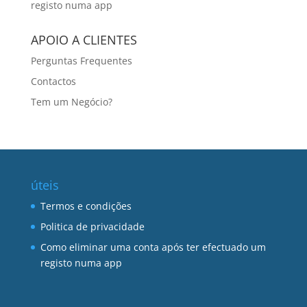
registo numa app
APOIO A CLIENTES
Perguntas Frequentes
Contactos
Tem um Negócio?
úteis
Termos e condições
Politica de privacidade
Como eliminar uma conta após ter efectuado um
registo numa app