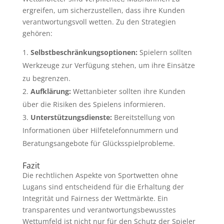
ergreifen, um sicherzustellen, dass ihre Kunden
verantwortungsvoll wetten. Zu den Strategien
gehören:
Selbstbeschränkungsoptionen:
Spielern sollten
Werkzeuge zur Verfügung stehen, um ihre Einsätze
zu begrenzen.
Aufklärung:
Wettanbieter sollten ihre Kunden
über die Risiken des Spielens informieren.
Unterstützungsdienste:
Bereitstellung von
Informationen über Hilfetelefonnummern und
Beratungsangebote für Glücksspielprobleme.
Fazit
Die rechtlichen Aspekte von Sportwetten ohne
Lugans sind entscheidend für die Erhaltung der
Integrität und Fairness der Wettmärkte. Ein
transparentes und verantwortungsbewusstes
Wettumfeld ist nicht nur für den Schutz der Spieler