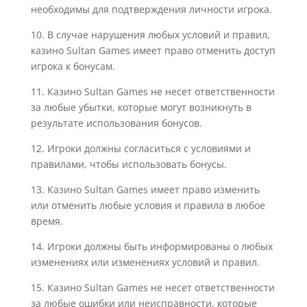
необходимы для подтверждения личности игрока.
10. В случае нарушения любых условий и правил,
казино Sultan Games имеет право отменить доступ
игрока к бонусам.
11. Казино Sultan Games не несет ответственности
за любые убытки, которые могут возникнуть в
результате использования бонусов.
12. Игроки должны согласиться с условиями и
правилами, чтобы использовать бонусы.
13. Казино Sultan Games имеет право изменить
или отменить любые условия и правила в любое
время.
14. Игроки должны быть информированы о любых
изменениях или изменениях условий и правил.
15. Казино Sultan Games не несет ответственности
за любые ошибки или неисправности, которые