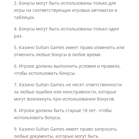
2. Бонусы могут быть использованы только для
игры на соответствующих игровых автоматах и
таблицах.
4. Бонусы могут быть использованы только один
раз.
5. Казино Sultan Games имеет право изменить или
отменить любые бонусы в любое время.
6. Игроки должны выполнить условия и правила,
чтобы использовать бонусы.
7. Казино Sultan Games не несет ответственности
за любые ошибки или неисправности, которые
могут возникнуть при использовании бонусов.
8. Игроки должны быть старше 18 лет, чтобы
использовать бонусы.
9. Казино Sultan Games имеет право запросить
любые документы, которые могут быть