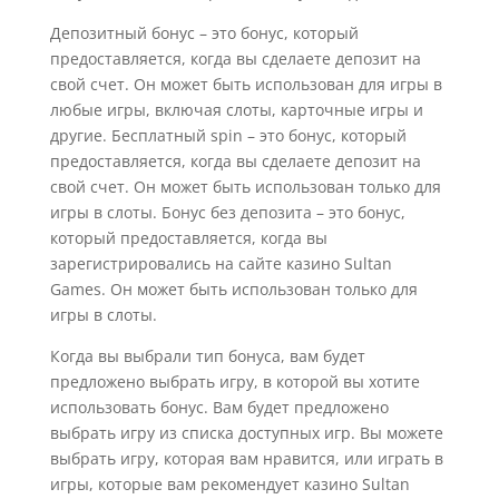
Депозитный бонус – это бонус, который
предоставляется, когда вы сделаете депозит на
свой счет. Он может быть использован для игры в
любые игры, включая слоты, карточные игры и
другие. Бесплатный spin – это бонус, который
предоставляется, когда вы сделаете депозит на
свой счет. Он может быть использован только для
игры в слоты. Бонус без депозита – это бонус,
который предоставляется, когда вы
зарегистрировались на сайте казино Sultan
Games. Он может быть использован только для
игры в слоты.
Когда вы выбрали тип бонуса, вам будет
предложено выбрать игру, в которой вы хотите
использовать бонус. Вам будет предложено
выбрать игру из списка доступных игр. Вы можете
выбрать игру, которая вам нравится, или играть в
игры, которые вам рекомендует казино Sultan