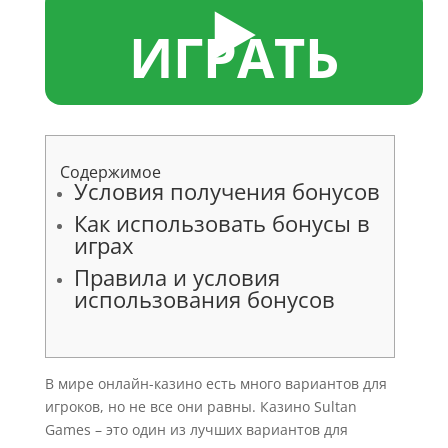
▶️
ИГРАТЬ
Содержимое
Условия получения бонусов
Как использовать бонусы в
играх
Правила и условия
использования бонусов
В мире онлайн-казино есть много вариантов для
игроков, но не все они равны. Казино Sultan
Games – это один из лучших вариантов для