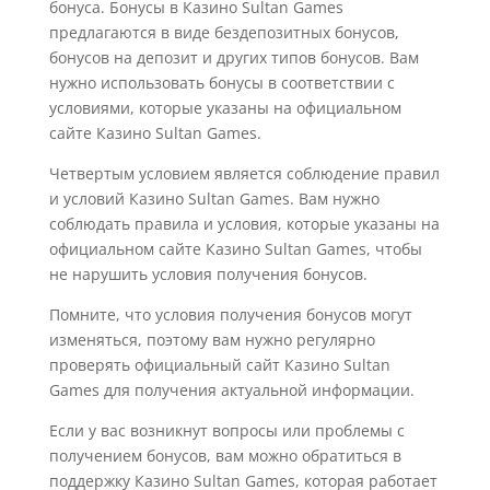
бонуса. Бонусы в Казино Sultan Games
предлагаются в виде бездепозитных бонусов,
бонусов на депозит и других типов бонусов. Вам
нужно использовать бонусы в соответствии с
условиями, которые указаны на официальном
сайте Казино Sultan Games.
Четвертым условием является соблюдение правил
и условий Казино Sultan Games. Вам нужно
соблюдать правила и условия, которые указаны на
официальном сайте Казино Sultan Games, чтобы
не нарушить условия получения бонусов.
Помните, что условия получения бонусов могут
изменяться, поэтому вам нужно регулярно
проверять официальный сайт Казино Sultan
Games для получения актуальной информации.
Если у вас возникнут вопросы или проблемы с
получением бонусов, вам можно обратиться в
поддержку Казино Sultan Games, которая работает