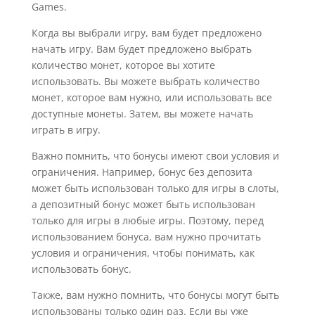
Games.
Когда вы выбрали игру, вам будет предложено
начать игру. Вам будет предложено выбрать
количество монет, которое вы хотите
использовать. Вы можете выбрать количество
монет, которое вам нужно, или использовать все
доступные монеты. Затем, вы можете начать
играть в игру.
Важно помнить, что бонусы имеют свои условия и
ограничения. Например, бонус без депозита
может быть использован только для игры в слоты,
а депозитный бонус может быть использован
только для игры в любые игры. Поэтому, перед
использованием бонуса, вам нужно прочитать
условия и ограничения, чтобы понимать, как
использовать бонус.
Также, вам нужно помнить, что бонусы могут быть
использованы только один раз. Если вы уже