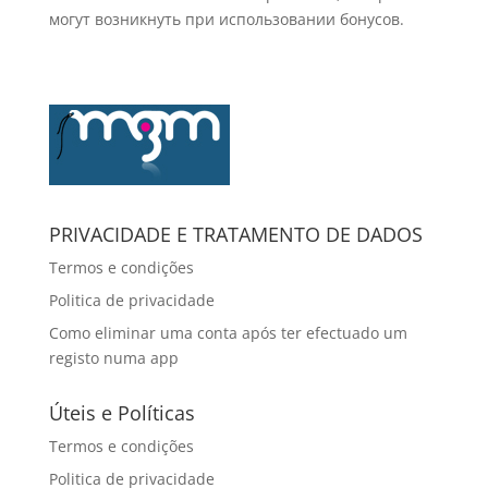
могут возникнуть при использовании бонусов.
PRIVACIDADE E TRATAMENTO DE DADOS
Termos e condições
Politica de privacidade
Como eliminar uma conta após ter efectuado um
registo numa app
Úteis e Políticas
Termos e condições
Politica de privacidade