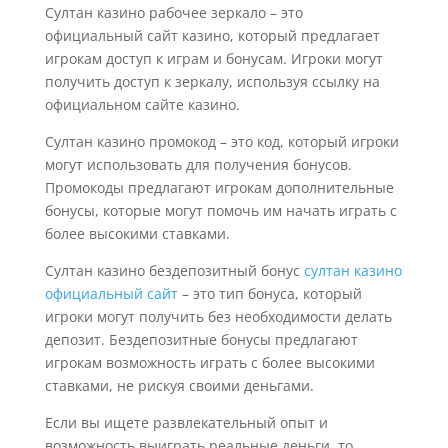
Султан казино рабочее зеркало – это
официальный сайт казино, который предлагает
игрокам доступ к играм и бонусам. Игроки могут
получить доступ к зеркалу, используя ссылку на
официальном сайте казино.
Султан казино промокод – это код, который игроки
могут использовать для получения бонусов.
Промокоды предлагают игрокам дополнительные
бонусы, которые могут помочь им начать играть с
более высокими ставками.
Султан казино бездепозитный бонус
султан казино
официальный сайт
– это тип бонуса, который
игроки могут получить без необходимости делать
депозит. Бездепозитные бонусы предлагают
игрокам возможность играть с более высокими
ставками, не рискуя своими деньгами.
Если вы ищете развлекательный опыт и
возможность выиграть реальные деньги, то