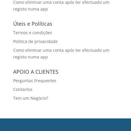
Como eliminar uma conta após ter efectuado um
registo numa app
Úteis e Políticas
Termos e condições
Politica de privacidade
Como eliminar uma conta após ter efectuado um
registo numa app
APOIO A CLIENTES
Perguntas Frequentes
Contactos
Tem um Negócio?