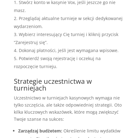
Stwórz konto w kasynie Vox, jeśli jeszcze go nie
masz.
Przeglądaj aktualne turnieje w sekcji dedykowanej
wydarzeniom.
Wybierz interesujący Cię turniej i kliknij przycisk
“Zarejestruj się”.
Dokonaj płatności, jeśli jest wymagana wpisowe.
Potwierdź swoją rejestrację i oczekuj na
rozpoczęcie turnieju.
Strategie uczestnictwa w
turniejach
Uczestnictwo w turniejach kasynowych wymaga nie
tylko szczęścia, ale także odpowiedniej strategii. Oto
kilka kluczowych wskazówek, które mogą zwiększyć
Twoje szanse na sukces:
Zarządzaj budżetem:
Określenie limitu wydatków