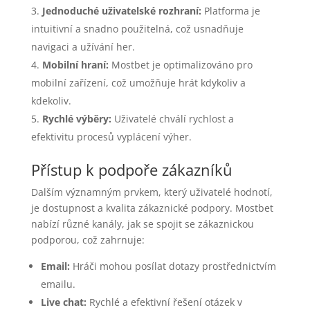
Jednoduché uživatelské rozhraní:
Platforma je
intuitivní a snadno použitelná, což usnadňuje
navigaci a užívání her.
Mobilní hraní:
Mostbet je optimalizováno pro
mobilní zařízení, což umožňuje hrát kdykoliv a
kdekoliv.
Rychlé výběry:
Uživatelé chválí rychlost a
efektivitu procesů vyplácení výher.
Přístup k podpoře zákazníků
Dalším významným prvkem, který uživatelé hodnotí,
je dostupnost a kvalita zákaznické podpory. Mostbet
nabízí různé kanály, jak se spojit se zákaznickou
podporou, což zahrnuje:
Email:
Hráči mohou posílat dotazy prostřednictvím
emailu.
Live chat:
Rychlé a efektivní řešení otázek v