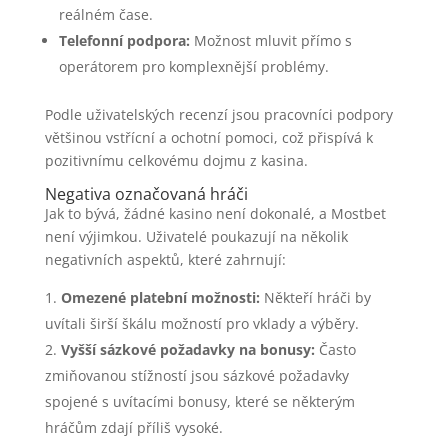
reálném čase.
Telefonní podpora:
Možnost mluvit přímo s
operátorem pro komplexnější problémy.
Podle uživatelských recenzí jsou pracovníci podpory
většinou vstřícní a ochotní pomoci, což přispívá k
pozitivnímu celkovému dojmu z kasina.
Negativa označovaná hráči
Jak to bývá, žádné kasino není dokonalé, a Mostbet
není výjimkou. Uživatelé poukazují na několik
negativních aspektů, které zahrnují:
Omezené platební možnosti:
Někteří hráči by
uvítali širší škálu možností pro vklady a výběry.
Vyšší sázkové požadavky na bonusy:
Často
zmiňovanou stížností jsou sázkové požadavky
spojené s uvítacími bonusy, které se některým
hráčům zdají příliš vysoké.