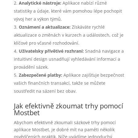
Analytické nástroje:
Aplikace nabízí různé
statistiky a údaje, které vám pomohou lépe pochopit
vývoj her a výkon týmů.
Oznámení a aktualizace:
Získáváte rychlé
aktualizace o změnách v kurzech a událostech, což je
klíčové pro včasné rozhodování.
Uživatelsky přívětivé rozhraní:
Snadná navigace a
intuitivní design usnadňují vyhledávání informací a
provádění sázek.
Zabezpečené platby:
Aplikace zajišťuje bezpečnost
vašich finančních transakcí, takže se můžete
soustředit na sázení bez obav.
Jak efektivně zkoumat trhy pomocí
Mostbet
Abychom efektivně zkoumali sázkové trhy pomocí
aplikace Mostbet, je dobré mít na paměti několik
osvědčených praktik. Níže uvádíme jednoduchý