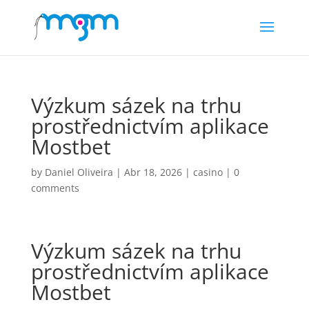
Výzkum sázek na trhu
prostřednictvím aplikace
Mostbet
by
Daniel Oliveira
|
Abr 18, 2026
|
casino
|
0
comments
Výzkum sázek na trhu
prostřednictvím aplikace
Mostbet