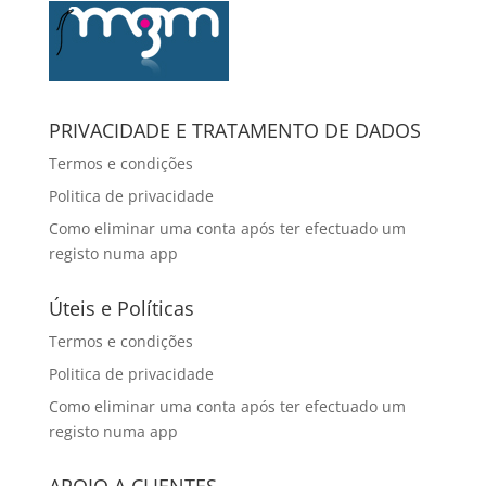
PRIVACIDADE E TRATAMENTO DE DADOS
Termos e condições
Politica de privacidade
Como eliminar uma conta após ter efectuado um
registo numa app
Úteis e Políticas
Termos e condições
Politica de privacidade
Como eliminar uma conta após ter efectuado um
registo numa app