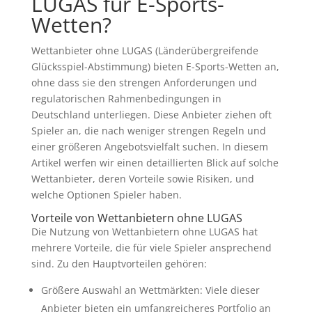
LUGAS für E-Sports-
Wetten?
Wettanbieter ohne LUGAS (Länderübergreifende
Glücksspiel-Abstimmung) bieten E-Sports-Wetten an,
ohne dass sie den strengen Anforderungen und
regulatorischen Rahmenbedingungen in
Deutschland unterliegen. Diese Anbieter ziehen oft
Spieler an, die nach weniger strengen Regeln und
einer größeren Angebotsvielfalt suchen. In diesem
Artikel werfen wir einen detaillierten Blick auf solche
Wettanbieter, deren Vorteile sowie Risiken, und
welche Optionen Spieler haben.
Vorteile von Wettanbietern ohne LUGAS
Die Nutzung von Wettanbietern ohne LUGAS hat
mehrere Vorteile, die für viele Spieler ansprechend
sind. Zu den Hauptvorteilen gehören:
Größere Auswahl an Wettmärkten: Viele dieser
Anbieter bieten ein umfangreicheres Portfolio an