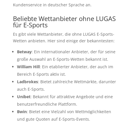
Kundenservice in deutscher Sprache an.
Beliebte Wettanbieter ohne LUGAS
für E-Sports
Es gibt viele Wettanbieter, die ohne LUGAS E-Sports-
Wetten anbieten. Hier sind einige der bekanntesten:
Betway
: Ein internationaler Anbieter, der für seine
große Auswahl an E-Sports-Wetten bekannt ist.
William Hill
: Ein etablierter Anbieter, der auch im
Bereich E-Sports aktiv ist.
Ladbrokes
: Bietet zahlreiche Wettmärkte, darunter
auch E-Sports.
Unibet
: Bekannt für attraktive Angebote und eine
benutzerfreundliche Plattform.
Bwin
: Bietet eine Vielzahl von Wettmöglichkeiten
und gute Quoten auf E-Sports-Events.