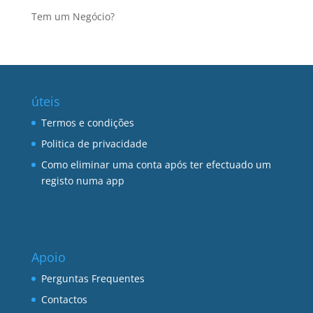
Tem um Negócio?
úteis
Termos e condições
Politica de privacidade
Como eliminar uma conta após ter efectuado um
registo numa app
Apoio
Perguntas Frequentes
Contactos