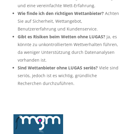
und eine vereinfachte Wett-Erfahrung.
Wie finde ich den richtigen Wettanbieter?
Achten
Sie auf Sicherheit, Wettangebot,
Benutzererfahrung und Kundenservice.
Gibt es Risiken beim Wetten ohne LUGAS?
Ja, es
könnte zu unkontrolliertem Wettverhalten führen,
da weniger Unterstützung durch Datenanalysen
vorhanden ist.
Sind Wettanbieter ohne LUGAS seriös?
Viele sind
seriös, jedoch ist es wichtig, gründliche
Recherchen durchzuführen.