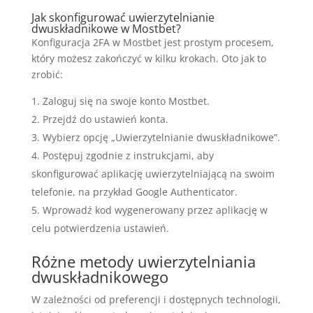
Jak skonfigurować uwierzytelnianie
dwuskładnikowe w Mostbet?
Konfiguracja 2FA w Mostbet jest prostym procesem,
który możesz zakończyć w kilku krokach. Oto jak to
zrobić:
Zaloguj się na swoje konto Mostbet.
Przejdź do ustawień konta.
Wybierz opcję „Uwierzytelnianie dwuskładnikowe”.
Postępuj zgodnie z instrukcjami, aby
skonfigurować aplikację uwierzytelniającą na swoim
telefonie, na przykład Google Authenticator.
Wprowadź kod wygenerowany przez aplikację w
celu potwierdzenia ustawień.
Różne metody uwierzytelniania
dwuskładnikowego
W zależności od preferencji i dostępnych technologii,