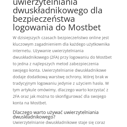
uwierzytelniania
dwuskładnikowego dla
bezpieczeństwa
logowania do Mostbet
W dzisiejszych czasach bezpieczeństwo online jest
kluczowym zagadnieniem dla każdego użytkownika
internetu. Używanie uwierzytelniania
dwuskładnikowego (2FA) przy logowaniu do Mostbet
to jedna z najlepszych metod zabezpieczenia
swojego konta. Uwierzytelnianie dwuskładnikowe
dodaje dodatkową warstwę ochrony, której brak w
tradycyjnym logowaniu jedynie z użyciem hasła. W
tym artykule omówimy, dlaczego warto korzystać z
2FA oraz jak można to skonfigurować dla swojego
konta na Mostbet.
Dlaczego warto używać uwierzytelniania
dwuskładnikowego?
Uwierzytelnianie dwuskładnikowe staje się coraz