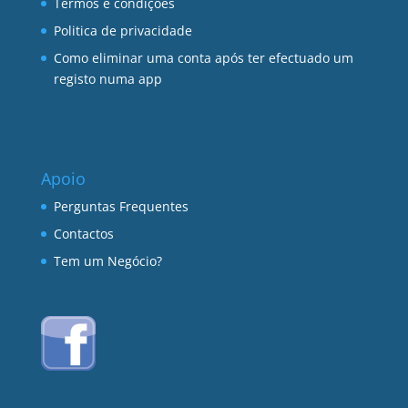
Termos e condições
Politica de privacidade
Como eliminar uma conta após ter efectuado um
registo numa app
Apoio
Perguntas Frequentes
Contactos
Tem um Negócio?