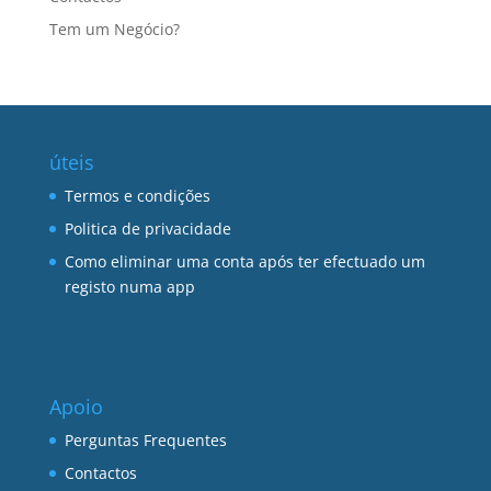
Tem um Negócio?
úteis
Termos e condições
Politica de privacidade
Como eliminar uma conta após ter efectuado um
registo numa app
Apoio
Perguntas Frequentes
Contactos