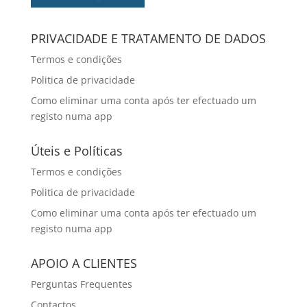
PRIVACIDADE E TRATAMENTO DE DADOS
Termos e condições
Politica de privacidade
Como eliminar uma conta após ter efectuado um
registo numa app
Úteis e Políticas
Termos e condições
Politica de privacidade
Como eliminar uma conta após ter efectuado um
registo numa app
APOIO A CLIENTES
Perguntas Frequentes
Contactos