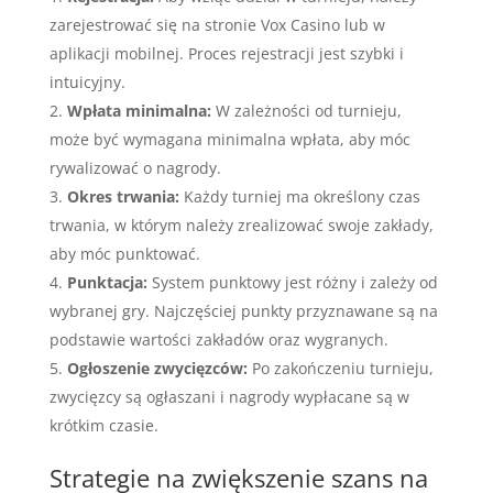
zarejestrować się na stronie Vox Casino lub w
aplikacji mobilnej. Proces rejestracji jest szybki i
intuicyjny.
Wpłata minimalna:
W zależności od turnieju,
może być wymagana minimalna wpłata, aby móc
rywalizować o nagrody.
Okres trwania:
Każdy turniej ma określony czas
trwania, w którym należy zrealizować swoje zakłady,
aby móc punktować.
Punktacja:
System punktowy jest różny i zależy od
wybranej gry. Najczęściej punkty przyznawane są na
podstawie wartości zakładów oraz wygranych.
Ogłoszenie zwycięzców:
Po zakończeniu turnieju,
zwycięzcy są ogłaszani i nagrody wypłacane są w
krótkim czasie.
Strategie na zwiększenie szans na