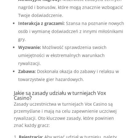
nagród i bonusów, które mogą znacznie wzbogacić
Twoje doświadczenie.
Interakcja z graczami:
Szansa na poznanie nowych
osób i wymianę doświadczeń z innymi miłośnikami
gry.
Wyzwanie:
Możliwość sprawdzenia swoich
umiejętności w ekstremalnych warunkach
rywalizacji.
Zabawa:
Doskonała okazja do zabawy i relaksu w
towarzystwie gier hazardowych.
Jakie są zasady udziału w turniejach Vox
Casino?
Zasady uczestnictwa w turniejach Vox Casino są
przemyślane i mają na celu zapewnienie uczciwej
rywalizacji. Oto kluczowe zasady, które powinien
znać każdy gracz:
Rejestracja:
Aby wziąć udział w turnieju, należy