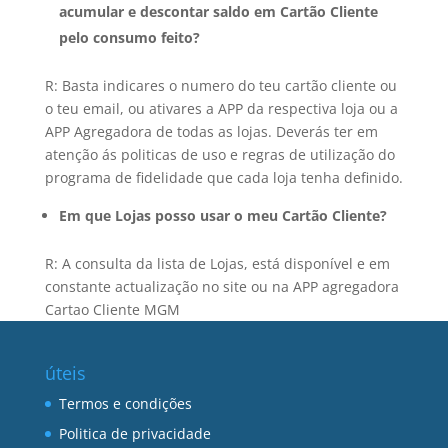
acumular e descontar saldo em Cartão Cliente
pelo consumo feito?
R: Basta indicares o numero do teu cartão cliente ou
o teu email, ou ativares a APP da respectiva loja ou a
APP Agregadora de todas as lojas. Deverás ter em
atenção ás politicas de uso e regras de utilização do
programa de fidelidade que cada loja tenha definido.
Em que Lojas posso usar o meu Cartão Cliente?
R: A consulta da lista de Lojas, está disponível e em
constante actualização no site ou na APP agregadora
Cartao Cliente MGM
úteis
Termos e condições
Politica de privacidade