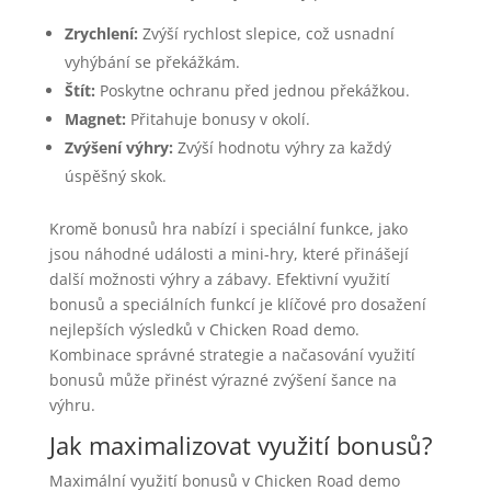
Zrychlení:
Zvýší rychlost slepice, což usnadní
vyhýbání se překážkám.
Štít:
Poskytne ochranu před jednou překážkou.
Magnet:
Přitahuje bonusy v okolí.
Zvýšení výhry:
Zvýší hodnotu výhry za každý
úspěšný skok.
Kromě bonusů hra nabízí i speciální funkce, jako
jsou náhodné události a mini-hry, které přinášejí
další možnosti výhry a zábavy. Efektivní využití
bonusů a speciálních funkcí je klíčové pro dosažení
nejlepších výsledků v Chicken Road demo.
Kombinace správné strategie a načasování využití
bonusů může přinést výrazné zvýšení šance na
výhru.
Jak maximalizovat využití bonusů?
Maximální využití bonusů v Chicken Road demo