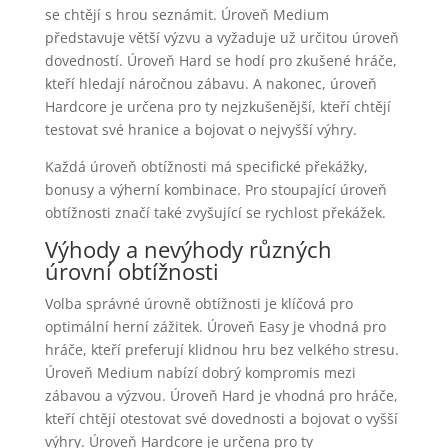
se chtějí s hrou seznámit. Úroveň Medium
představuje větší výzvu a vyžaduje už určitou úroveň
dovedností. Úroveň Hard se hodí pro zkušené hráče,
kteří hledají náročnou zábavu. A nakonec, úroveň
Hardcore je určena pro ty nejzkušenější, kteří chtějí
testovat své hranice a bojovat o nejvyšší výhry.
Každá úroveň obtížnosti má specifické překážky,
bonusy a výherní kombinace. Pro stoupající úroveň
obtížnosti značí také zvyšující se rychlost překážek.
Výhody a nevýhody různých
úrovní obtížnosti
Volba správné úrovně obtížnosti je klíčová pro
optimální herní zážitek. Úroveň Easy je vhodná pro
hráče, kteří preferují klidnou hru bez velkého stresu.
Úroveň Medium nabízí dobrý kompromis mezi
zábavou a výzvou. Úroveň Hard je vhodná pro hráče,
kteří chtějí otestovat své dovednosti a bojovat o vyšší
výhry. Úroveň Hardcore je určena pro ty