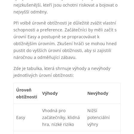
nejzkušenější, kteří jsou ochotni riskovat a bojovat o
nejvyšší odměny.
Při volbě úrovně obtížnosti je důležité zvážit vlastní
schopnosti a preference. Začátečníci by měli začít s
úrovní Easy a postupně se propracovávat k
obtížnějším úrovním. Zkušení hráči se mohou hned
pustit do vyšších úrovní obtížnosti, aby si zajistili
náročnou a odměňující zábavu.
Zde je tabulka, která shrnuje výhody a nevýhody
jednotlivých úrovní obtížnosti:
Úroveň
Výhody
Nevýhody
obtížnosti
Vhodná pro
Nižší
Easy
začátečníky, klidná
potenciální
hra, nízké riziko
výhry