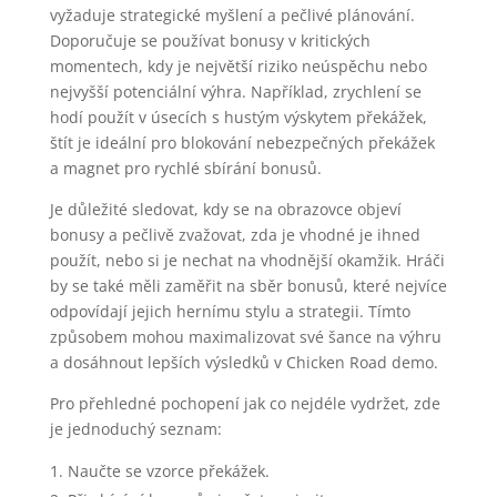
vyžaduje strategické myšlení a pečlivé plánování.
Doporučuje se používat bonusy v kritických
momentech, kdy je největší riziko neúspěchu nebo
nejvyšší potenciální výhra. Například, zrychlení se
hodí použít v úsecích s hustým výskytem překážek,
štít je ideální pro blokování nebezpečných překážek
a magnet pro rychlé sbírání bonusů.
Je důležité sledovat, kdy se na obrazovce objeví
bonusy a pečlivě zvažovat, zda je vhodné je ihned
použít, nebo si je nechat na vhodnější okamžik. Hráči
by se také měli zaměřit na sběr bonusů, které nejvíce
odpovídají jejich hernímu stylu a strategii. Tímto
způsobem mohou maximalizovat své šance na výhru
a dosáhnout lepších výsledků v Chicken Road demo.
Pro přehledné pochopení jak co nejdéle vydržet, zde
je jednoduchý seznam:
Naučte se vzorce překážek.