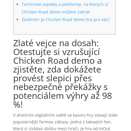
Technické aspekty a platformy, na kterých si
Chicken Road demo můžete zahrát
Závěrem: Je Chicken Road demo hra pro vás?
Zlaté vejce na dosah:
Otestujte si vzrušující
Chicken Road demo a
zjistěte, zda dokážete
provést slepici přes
nebezpečné překážky s
potenciálem výhry až 98
%!
V dnešním digitálním světě se kasino hry stávají stále
populárnější formou zábavy. Jedna z takových her,
která si získává oblibu mezi hráči, je hra od InOut