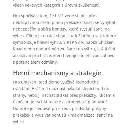
všech věkových kategorií a úrovní zkušeností.
Hra spočívá v tom, že hráč vede slepici přes
nebezpečnou cestu plnou překážek, snaží se vyhýbat
nebezpečím a sbírá bonusy, které zvyšují šanci na
výhru. Cílem je dostat slepici až k Zlatému vejci, které
symbolizuje hlavní výhru. S RTP 98 % nabízí Chicken
Road demo nadprůměrnou šanci na výhru, což ji činí
atraktivní pro hráče, kteří hledají spolehlivou zábavu
s potenciálem odměny.
Herní mechanismy a strategie
Hra Chicken Road demo využívá jednoduché
ovládání. Hráč má možnost ovládat slepici buď do
strany, nebo ji nechat skákat přes překážky. Klíčem k
úspěchu je rychlá reakce a strategické plánování.
Důležité je sledovat prostředí, předvídat pohyby
překážek a využívat bonusů k maximalizaci šancí na
výhru.