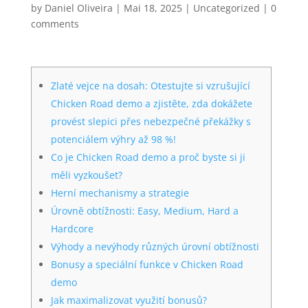
by
Daniel Oliveira
|
Mai 18, 2025
|
Uncategorized
|
0
comments
Zlaté vejce na dosah: Otestujte si vzrušující
Chicken Road demo a zjistěte, zda dokážete
provést slepici přes nebezpečné překážky s
potenciálem výhry až 98 %!
Co je Chicken Road demo a proč byste si ji
měli vyzkoušet?
Herní mechanismy a strategie
Úrovně obtížnosti: Easy, Medium, Hard a
Hardcore
Výhody a nevýhody různých úrovní obtížnosti
Bonusy a speciální funkce v Chicken Road
demo
Jak maximalizovat využití bonusů?