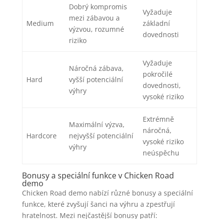
Dobrý kompromis
Vyžaduje
mezi zábavou a
Medium
základní
výzvou, rozumné
dovednosti
riziko
Vyžaduje
Náročná zábava,
pokročilé
Hard
vyšší potenciální
dovednosti,
výhry
vysoké riziko
Extrémně
Maximální výzva,
náročná,
Hardcore
nejvyšší potenciální
vysoké riziko
výhry
neúspěchu
Bonusy a speciální funkce v Chicken Road
demo
Chicken Road demo nabízí různé bonusy a speciální
funkce, které zvyšují šanci na výhru a zpestřují
hratelnost. Mezi nejčastější bonusy patří: