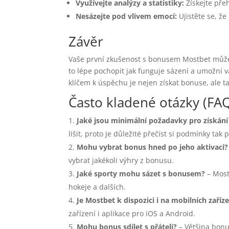
Využívejte analýzy a statistiky:
Získejte přeh
Nesázejte pod vlivem emocí:
Ujistěte se, že
Závěr
Vaše první zkušenost s bonusem Mostbet může
to lépe pochopit jak funguje sázení a umožní 
klíčem k úspěchu je nejen získat bonuse, ale ta
Často kladené otázky (FA
Jaké jsou minimální požadavky pro získání
lišit, proto je důležité přečíst si podmínky tak 
Mohu vybrat bonus hned po jeho aktivaci?
vybrat jakékoli výhry z bonusu.
Jaké sporty mohu sázet s bonusem?
– Most
hokeje a dalších.
Je Mostbet k dispozici i na mobilních zaříz
zařízení i aplikace pro iOS a Android.
Mohu bonus sdílet s přáteli?
– Většina bonus