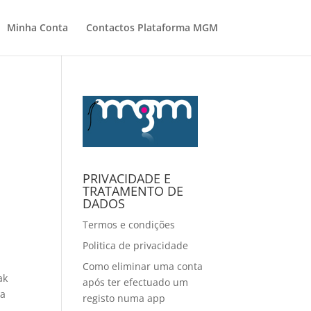
Minha Conta
Contactos Plataforma MGM
PRIVACIDADE E
TRATAMENTO DE
DADOS
Termos e condições
Politica de privacidade
Como eliminar uma conta
ak
após ter efectuado um
 a
registo numa app