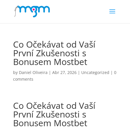
Co Očekávat od Vaší
První Zkušenosti s
Bonusem Mostbet
by
Daniel Oliveira
|
Abr 27, 2026
|
Uncategorized
|
0
comments
Co Očekávat od Vaší
První Zkušenosti s
Bonusem Mostbet