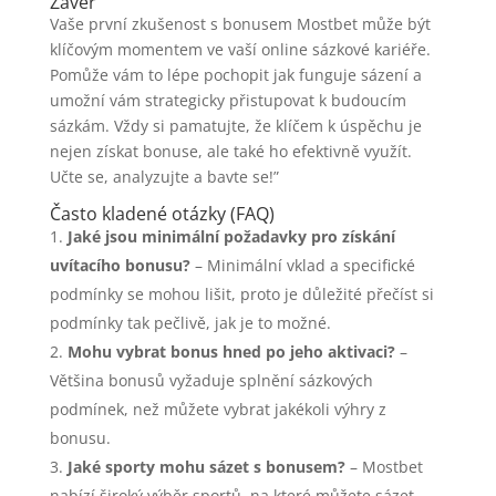
Závěr
Vaše první zkušenost s bonusem Mostbet může být
klíčovým momentem ve vaší online sázkové kariéře.
Pomůže vám to lépe pochopit jak funguje sázení a
umožní vám strategicky přistupovat k budoucím
sázkám. Vždy si pamatujte, že klíčem k úspěchu je
nejen získat bonuse, ale také ho efektivně využít.
Učte se, analyzujte a bavte se!”
Často kladené otázky (FAQ)
Jaké jsou minimální požadavky pro získání
uvítacího bonusu?
– Minimální vklad a specifické
podmínky se mohou lišit, proto je důležité přečíst si
podmínky tak pečlivě, jak je to možné.
Mohu vybrat bonus hned po jeho aktivaci?
–
Většina bonusů vyžaduje splnění sázkových
podmínek, než můžete vybrat jakékoli výhry z
bonusu.
Jaké sporty mohu sázet s bonusem?
– Mostbet
nabízí široký výběr sportů, na které můžete sázet,