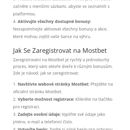
začněte s menšími sázkami, abyste se seznámili s
platformou.
Aktivujte všechny dostupné bonusy:
Nezapomínejte aktivovat všechny bonusy a akce,
které mohou zvýšit vaše šance na výhru.
Jak Se Zaregistrovat na Mostbet
Zaregistrování na Mostbet je rychlý a jednoduchý
proces, který vám otevře dveře k různým bonusům.
Zde je návod, jak se zaregistrovat:
Navštivte webové stránky Mostbet:
Přejděte na
oficiální stránku Mostbet.
Vyberte možnost registrace:
Klikněte na tlačítko
pro registraci.
Zadejte osobní údaje:
Vyplňte své údaje jako
jméno, e-mail a telefonní číslo.
Vytvořte heslo:
Zvolte si silné heslo pro ochranu