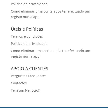
Politica de privacidade
Como eliminar uma conta após ter efectuado um
registo numa app
Úteis e Políticas
Termos e condições
Politica de privacidade
Como eliminar uma conta após ter efectuado um
registo numa app
APOIO A CLIENTES
Perguntas Frequentes
Contactos
Tem um Negócio?