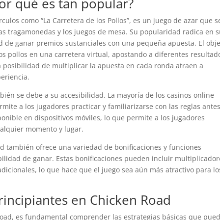
or qué es tan popular?
culos como “La Carretera de los Pollos”, es un juego de azar que s
nas tragamonedas y los juegos de mesa. Su popularidad radica en 
idad de ganar premios sustanciales con una pequeña apuesta. El obje
os pollos en una carretera virtual, apostando a diferentes resultad
 posibilidad de multiplicar la apuesta en cada ronda atraen a
eriencia.
ién se debe a su accesibilidad. La mayoría de los casinos online
mite a los jugadores practicar y familiarizarse con las reglas ante
ponible en dispositivos móviles, lo que permite a los jugadores
ualquier momento y lugar.
d también ofrece una variedad de bonificaciones y funciones
ilidad de ganar. Estas bonificaciones pueden incluir multiplicador
adicionales, lo que hace que el juego sea aún más atractivo para lo
principiantes en Chicken Road
 Road, es fundamental comprender las estrategias básicas que pue