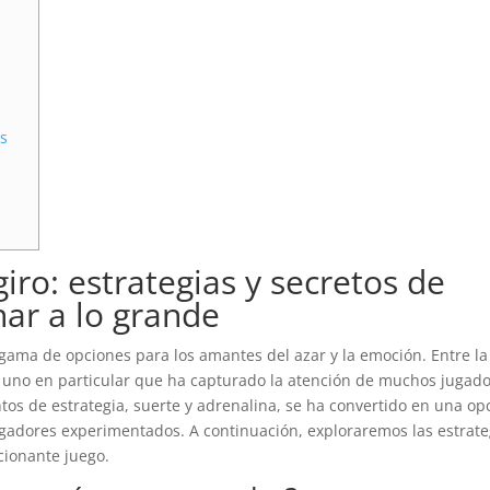
us
ro: estrategias y secretos de
ar a lo grande
gama de opciones para los amantes del azar y la emoción. Entre la
a uno en particular que ha capturado la atención de muchos jugado
tos de estrategia, suerte y adrenalina, se ha convertido en una op
ugadores experimentados. A continuación, exploraremos las estrate
cionante juego.