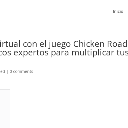
Início
irtual con el juego Chicken Road
cos expertos para multiplicar tu
zed
|
0 comments