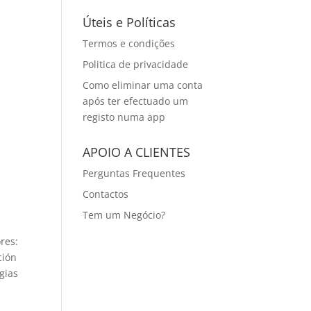
Úteis e Políticas
Termos e condições
Politica de privacidade
Como eliminar uma conta
após ter efectuado um
registo numa app
APOIO A CLIENTES
Perguntas Frequentes
Contactos
Tem um Negócio?
res:
ción
gias