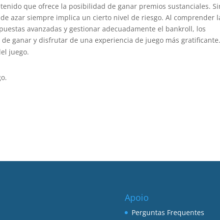
enido que ofrece la posibilidad de ganar premios sustanciales. Si
de azar siempre implica un cierto nivel de riesgo. Al comprender l
 apuestas avanzadas y gestionar adecuadamente el bankroll, los
e ganar y disfrutar de una experiencia de juego más gratificante
el juego.
go.
Apoio
Perguntas Frequentes