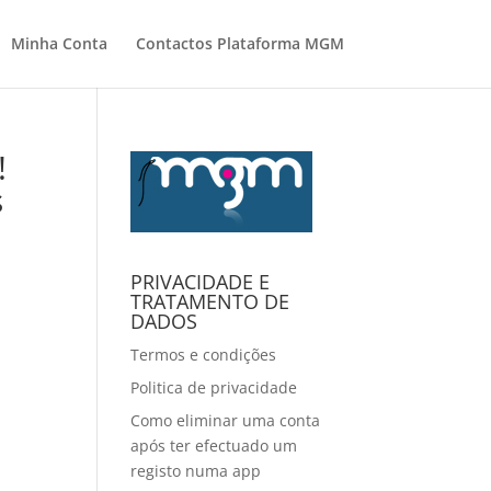
Minha Conta
Contactos Plataforma MGM
!
s
PRIVACIDADE E
TRATAMENTO DE
DADOS
Termos e condições
Politica de privacidade
Como eliminar uma conta
após ter efectuado um
registo numa app