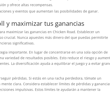
ión y ofrece altas recompensas.
caciones y eventos que aumentan las posibilidades de ganar.
ll y maximizar tus ganancias
para maximizar las ganancias en Chicken Road. Establecer un
aso crucial. Nunca apuestes más dinero del que puedas permitirte
cieras significativas.
rategia importante. En lugar de concentrarse en una sola opción de
una variedad de resultados posibles. Esto reduce el riesgo y aumen
ntes. La diversificación ayuda a equilibrar el juego y a evitar gra
erseguir pérdidas. Si estás en una racha perdedora, tómate un
 mente clara. Considera establecer límites de pérdidas y ganancia
ecisiones impulsivas. Estos límites te ayudarán a mantener la