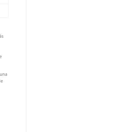
ás
e
 una
de