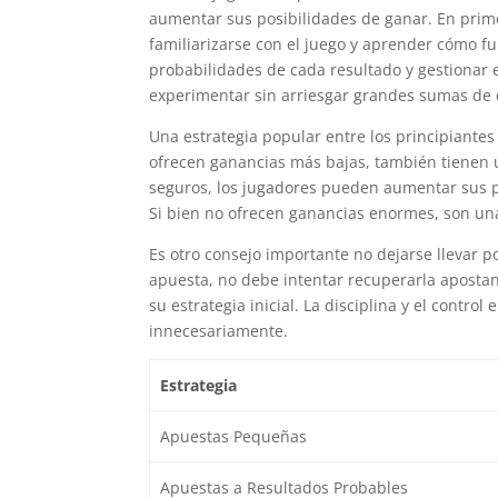
aumentar sus posibilidades de ganar. En pri
familiarizarse con el juego y aprender cómo f
probabilidades de cada resultado y gestiona
experimentar sin arriesgar grandes sumas de 
Una estrategia popular entre los principiantes
ofrecen ganancias más bajas, también tienen 
seguros, los jugadores pueden aumentar sus po
Si bien no ofrecen ganancias enormes, son un
Es otro consejo importante no dejarse llevar p
apuesta, no debe intentar recuperarla aposta
su estrategia inicial. La disciplina y el contr
innecesariamente.
Estrategia
Apuestas Pequeñas
Apuestas a Resultados Probables