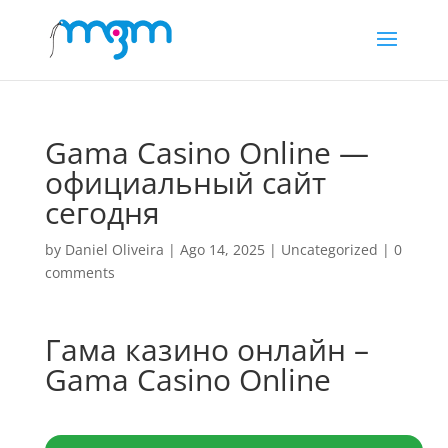
Gama Casino Online —
официальный сайт
сегодня
by
Daniel Oliveira
|
Ago 14, 2025
|
Uncategorized
|
0
comments
Гама казино онлайн –
Gama Casino Online