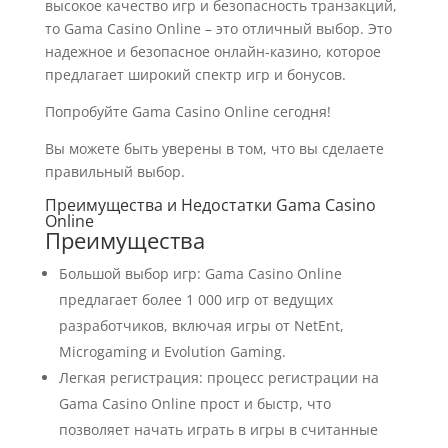
высокое качество игр и безопасность транзакций,
то Gama Casino Online – это отличный выбор. Это
надежное и безопасное онлайн-казино, которое
предлагает широкий спектр игр и бонусов.
Попробуйте Gama Casino Online сегодня!
Вы можете быть уверены в том, что вы сделаете
правильный выбор.
Преимущества и Недостатки Gama Casino
Online
Преимущества
Большой выбор игр: Gama Casino Online
предлагает более 1 000 игр от ведущих
разработчиков, включая игры от NetEnt,
Microgaming и Evolution Gaming.
Легкая регистрация: процесс регистрации на
Gama Casino Online прост и быстр, что
позволяет начать играть в игры в считанные