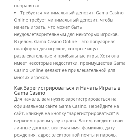
понравятся.
Требуется минимальный депозит: Gama Casino
Online требует минимальный депозит, чтобы
начать играть, что может быть
неудовлетворительным для некоторых игроков.
В целом, Gama Casino Online – это популярная
платформа для игроков, которые ищут
развлекательные и прибыльные игры. Хотя она
имеет некоторые недостатки, преимущества Gama
Casino Online делают ее привлекательной для
многих игроков.
Как Зарегистрироваться и Начать Играть в
Gama Casino
Для начала, вам нужно зарегистрироваться на
официальном сайте Gama Casino. Перейдите на
сайт, кликнув на кнопку “Зарегистрироваться” в
верхнем правом углу экрана. Затем, введите свои
личные данные, включая имя, фамилию, дату
рождения, адрес электронной почты и пароль.