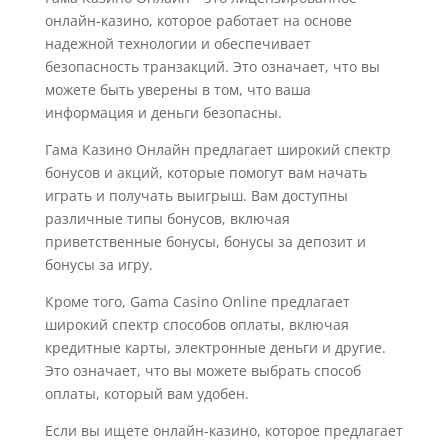
онлайн-казино, которое работает на основе
надежной технологии и обеспечивает
безопасность транзакций. Это означает, что вы
можете быть уверены в том, что ваша
информация и деньги безопасны.
Гама Казино Онлайн предлагает широкий спектр
бонусов и акций, которые помогут вам начать
играть и получать выигрыш. Вам доступны
различные типы бонусов, включая
приветственные бонусы, бонусы за депозит и
бонусы за игру.
Кроме того, Gama Casino Online предлагает
широкий спектр способов оплаты, включая
кредитные карты, электронные деньги и другие.
Это означает, что вы можете выбрать способ
оплаты, который вам удобен.
Если вы ищете онлайн-казино, которое предлагает