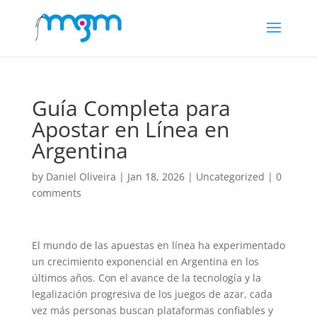
Guía Completa para
Apostar en Línea en
Argentina
by
Daniel Oliveira
|
Jan 18, 2026
|
Uncategorized
|
0
comments
El mundo de las apuestas en línea ha experimentado
un crecimiento exponencial en Argentina en los
últimos años. Con el avance de la tecnología y la
legalización progresiva de los juegos de azar, cada
vez más personas buscan plataformas confiables y