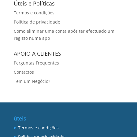
Úteis e Políticas
Termos e condições
Politica de privacidade
Como eliminar uma conta após ter efectuado um
registo numa app
APOIO A CLIENTES
Perguntas Frequentes
Contactos
Tem um Negócio?
úteis
Termos e condições
Politica de privacidade