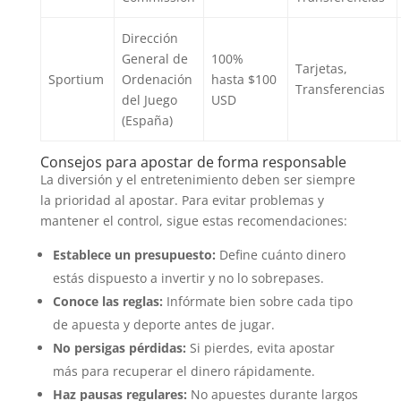
Dirección
General de
100%
Tarjetas,
Sportium
Ordenación
hasta $100
Transferencias
del Juego
USD
(España)
Consejos para apostar de forma responsable
La diversión y el entretenimiento deben ser siempre
la prioridad al apostar. Para evitar problemas y
mantener el control, sigue estas recomendaciones:
Establece un presupuesto:
Define cuánto dinero
estás dispuesto a invertir y no lo sobrepases.
Conoce las reglas:
Infórmate bien sobre cada tipo
de apuesta y deporte antes de jugar.
No persigas pérdidas:
Si pierdes, evita apostar
más para recuperar el dinero rápidamente.
Haz pausas regulares:
No apuestes durante largos