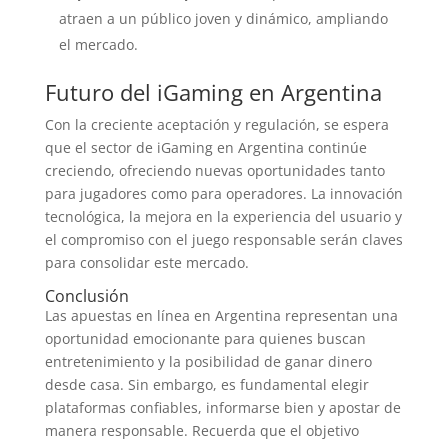
atraen a un público joven y dinámico, ampliando
el mercado.
Futuro del iGaming en Argentina
Con la creciente aceptación y regulación, se espera
que el sector de iGaming en Argentina continúe
creciendo, ofreciendo nuevas oportunidades tanto
para jugadores como para operadores. La innovación
tecnológica, la mejora en la experiencia del usuario y
el compromiso con el juego responsable serán claves
para consolidar este mercado.
Conclusión
Las apuestas en línea en Argentina representan una
oportunidad emocionante para quienes buscan
entretenimiento y la posibilidad de ganar dinero
desde casa. Sin embargo, es fundamental elegir
plataformas confiables, informarse bien y apostar de
manera responsable. Recuerda que el objetivo