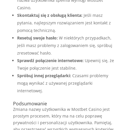
nazwa użytkownika spełnia wymogi Mostbet
Casino.
Skontaktuj się z obsługą klienta:
Jeśli masz
pytania, najlepszym rozwiązaniem jest kontakt z
pomocą techniczną.
Resetuj swoje hasło:
W niektórych przypadkach,
jeśli masz problemy z zalogowaniem się, spróbuj
zresetować hasło.
Sprawdź połączenie internetowe:
Upewnij się, że
Twoje połączenie jest stabilne.
Spróbuj innej przeglądarki:
Czasami problemy
mogą wynikać z używanej przeglądarki
internetowej.
Podsumowanie
Zmiana nazwy użytkownika w Mostbet Casino jest
prostym procesem, który ma na celu poprawę
prywatności i personalizacji użytkownika. Pamiętaj,
aby przestrzegać wszystkich wymaganych kryteriów,