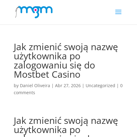
Jak zmienić swoją nazwę
użytkownika po
zalogowaniu się do
Mostbet Casino
by
Daniel Oliveira
|
Abr 27, 2026
|
Uncategorized
|
0
comments
Jak zmienić swoją nazwę
użytkownika po