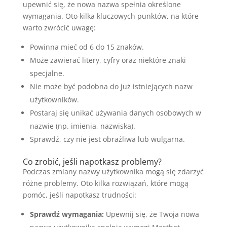
upewnić się, że nowa nazwa spełnia określone
wymagania. Oto kilka kluczowych punktów, na które
warto zwrócić uwagę:
Powinna mieć od 6 do 15 znaków.
Może zawierać litery, cyfry oraz niektóre znaki
specjalne.
Nie może być podobna do już istniejących nazw
użytkowników.
Postaraj się unikać używania danych osobowych w
nazwie (np. imienia, nazwiska).
Sprawdź, czy nie jest obraźliwa lub wulgarna.
Co zrobić, jeśli napotkasz problemy?
Podczas zmiany nazwy użytkownika mogą się zdarzyć
różne problemy. Oto kilka rozwiązań, które mogą
pomóc, jeśli napotkasz trudności:
Sprawdź wymagania:
Upewnij się, że Twoja nowa