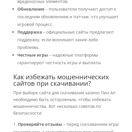
вредоносных элементов.
Обновления
– пользователи получают доступ к
последним обновлениям и патчам, что улучшает
игровой процесс.
Поддержка
– официальные сайты предлагают
поддержку, если возникают какие-либо
проблемы.
Честные игры
– надежные платформы
гарантируют честность игры и выплаты.
Как избежать мошеннических
сайтов при скачивании?
При выборе сайта для скачивания казино Пин Ап
необходимо быть осторожным, чтобы избежать
мошенничества. Вот несколько советов по
безопасности:
Проверяйте отзывы
– перед скачиванием игры
ознакомьтесь с мнениями других пользователей.