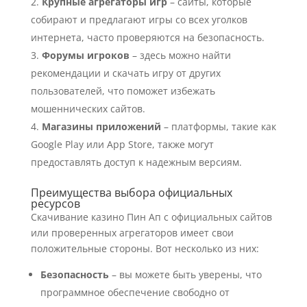
Крупные агрегаторы игр
– сайты, которые
собирают и предлагают игры со всех уголков
интернета, часто проверяются на безопасность.
Форумы игроков
– здесь можно найти
рекомендации и скачать игру от других
пользователей, что поможет избежать
мошеннических сайтов.
Магазины приложений
– платформы, такие как
Google Play или App Store, также могут
предоставлять доступ к надежным версиям.
Преимущества выбора официальных
ресурсов
Скачивание казино Пин Ап с официальных сайтов
или проверенных агрегаторов имеет свои
положительные стороны. Вот несколько из них:
Безопасность
– вы можете быть уверены, что
программное обеспечение свободно от