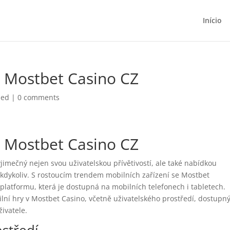
Início
v Mostbet Casino CZ
zed
|
0 comments
v Mostbet Casino CZ
ýjimečný nejen svou uživatelskou přívětivostí, ale také nabídkou
 kdykoliv. S rostoucím trendem mobilních zařízení se Mostbet
platformu, která je dostupná na mobilních telefonech i tabletech.
ilní hry v Mostbet Casino, včetně uživatelského prostředí, dostupn
ivatele.