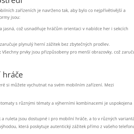
ostředí
ilních zařízeních je navrženo tak, aby bylo co nejpřívětivější a
formy jsou:
 jasná, což usnadňuje hráčům orientaci v nabídce her i sekcích
ž zaručuje plynulý herní zážitek bez zbytečných prodlev.
:
Všechny prvky jsou přizpůsobeny pro menší obrazovky, což zaruč
 hráče
teré si můžete vychutnat na svém mobilním zařízení. Mezi
automaty s různými tématy a výherními kombinacemi je uspokojena
 a ruleta jsou dostupné i pro mobilní hráče, a to v různých variant
 výhodou, která poskytuje autentický zážitek přímo z vašeho telefon