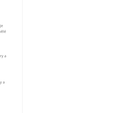
í
je
vělé
ry a
y a