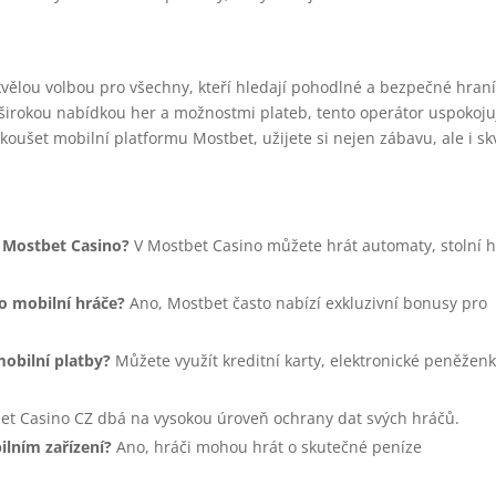
kvělou volbou pro všechny, kteří hledají pohodlné a bezpečné hran
, širokou nabídkou her a možnostmi plateb, tento operátor uspokoju
oušet mobilní platformu Mostbet, užijete si nejen zábavu, ale i sk
v Mostbet Casino?
V Mostbet Casino můžete hrát automaty, stolní h
o mobilní hráče?
Ano, Mostbet často nabízí exkluzivní bonusy pro
obilní platby?
Můžete využít kreditní karty, elektronické peněženk
et Casino CZ dbá na vysokou úroveň ochrany dat svých hráčů.
lním zařízení?
Ano, hráči mohou hrát o skutečné peníze