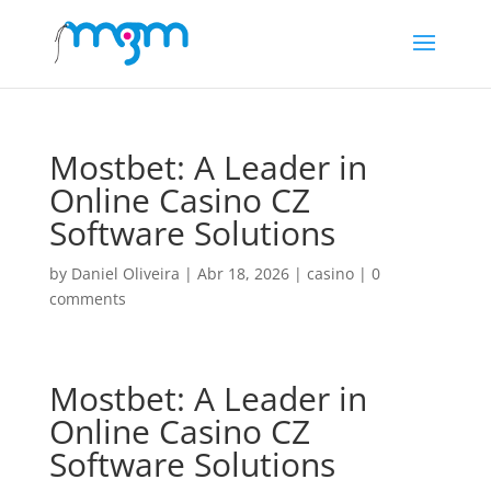
Mostbet: A Leader in
Online Casino CZ
Software Solutions
by
Daniel Oliveira
|
Abr 18, 2026
|
casino
|
0
comments
Mostbet: A Leader in
Online Casino CZ
Software Solutions