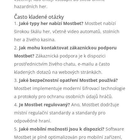
hazardních her.
Často kladené otázky
Jaké typy her nabízí Mostbet?
Mostbet nabízí
širokou škálu her, včetně video automatů, stolních
her a živého kasina.
Jak mohu kontaktovat zákaznickou podporu
Mostbet?
Zákaznická podpora je k dispozici
prostřednictvím živého chatu, e-mailu a často
kladených dotazů na webových stránkách.
Jaké bezpečnostní opatření Mostbet používá?
Mostbet implementuje moderní šifrovací technologie
a protokoly pro ochranu osobních údajů hráčů.
Je Mostbet regulovaný?
Ano, Mostbet dodržuje
místní regulační standardy a standardy pro
odpovědné hraní.
Jaké mobilní možnosti jsou k dispozici?
Software
Mostbet je plně optimalizován pro mobilní zařízení,