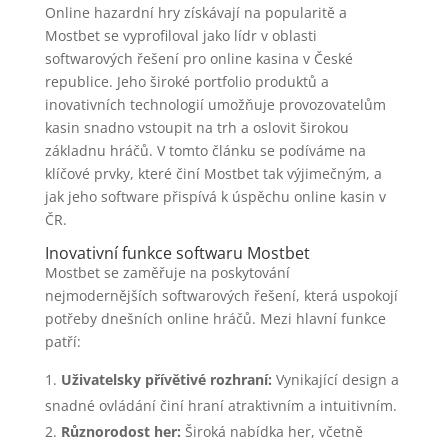
Online hazardní hry získávají na popularitě a
Mostbet se vyprofiloval jako lídr v oblasti
softwarových řešení pro online kasina v České
republice. Jeho široké portfolio produktů a
inovativních technologií umožňuje provozovatelům
kasin snadno vstoupit na trh a oslovit širokou
základnu hráčů. V tomto článku se podíváme na
klíčové prvky, které činí Mostbet tak výjimečným, a
jak jeho software přispívá k úspěchu online kasin v
ČR.
Inovativní funkce softwaru Mostbet
Mostbet se zaměřuje na poskytování
nejmodernějších softwarových řešení, která uspokojí
potřeby dnešních online hráčů. Mezi hlavní funkce
patří:
Uživatelsky přívětivé rozhraní:
Vynikající design a
snadné ovládání činí hraní atraktivním a intuitivním.
Různorodost her:
Široká nabídka her, včetně