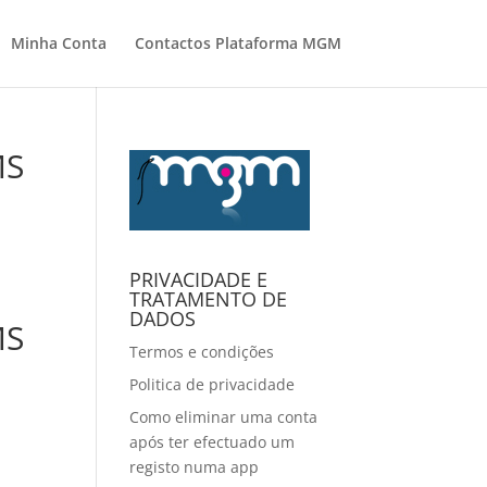
Minha Conta
Contactos Plataforma MGM
MS
PRIVACIDADE E
TRATAMENTO DE
DADOS
MS
Termos e condições
Politica de privacidade
Como eliminar uma conta
após ter efectuado um
registo numa app