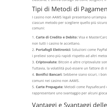
Tipi di Metodi di Pagame
I casino non AAMS legali presentano un’ampia
ciascun metodo per scegliere quello più sicuro
comuni:
Carte di Credito e Debito:
Visa e MasterCard
non tutti i casino le accettano.
Portafogli Elettronici:
Soluzioni come PayPal, 
i prelievi sono più rapidi rispetto ad altri meto
Criptovalute:
Bitcoin e altre criptovalute so
Tuttavia, la volatilità può essere un fattore di r
Bonifici Bancari:
Sebbene siano sicuri, i bon
comuni nei casino non AAMS.
Carte Prepagate:
Metodi come Paysafecard of
rappresentare uno svantaggio per alcuni gioca
Vantaggi e Svantaggi del