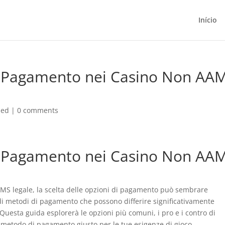
Início
di Pagamento nei Casino Non AA
zed
|
0 comments
di Pagamento nei Casino Non AA
AMS legale, la scelta delle opzioni di pagamento può sembrare
di metodi di pagamento che possono differire significativamente
 Questa guida esplorerà le opzioni più comuni, i pro e i contro di
il metodo di pagamento giusto per le tue esigenze di gioco.