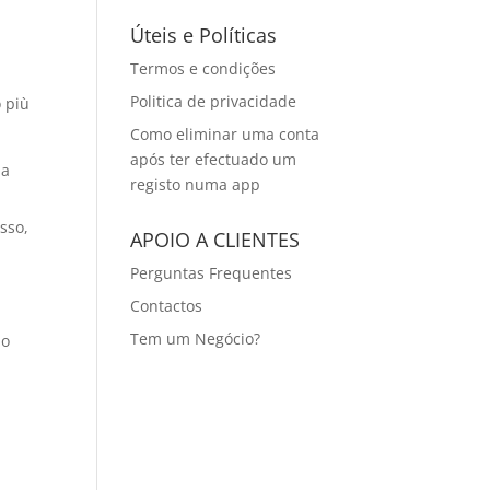
Úteis e Políticas
Termos e condições
Politica de privacidade
o più
Como eliminar uma conta
após ter efectuado um
ma
registo numa app
esso,
APOIO A CLIENTES
Perguntas Frequentes
Contactos
Tem um Negócio?
no