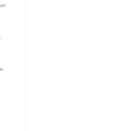
gan
a
de
s