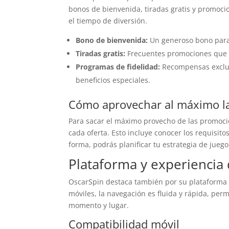
bonos de bienvenida, tiradas gratis y promoc
el tiempo de diversión.
Bono de bienvenida:
Un generoso bono para 
Tiradas gratis:
Frecuentes promociones que p
Programas de fidelidad:
Recompensas exclus
beneficios especiales.
Cómo aprovechar al máximo l
Para sacar el máximo provecho de las promocio
cada oferta. Esto incluye conocer los requisito
forma, podrás planificar tu estrategia de jueg
Plataforma y experiencia
OscarSpin destaca también por su plataforma in
móviles, la navegación es fluida y rápida, per
momento y lugar.
Compatibilidad móvil