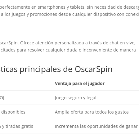
 perfectamente en smartphones y tablets, sin necesidad de descar
so a los juegos y promociones desde cualquier dispositivo con conex
OscarSpin. Ofrece atención personalizada a través de chat en vivo,
pacitados para resolver cualquier duda o inconveniente de manera
ticas principales de OscarSpin
Ventaja para el jugador
OJ
Juego seguro y legal
 disponibles
Amplia oferta para todos los gustos
y tiradas gratis
Incrementa las oportunidades de ganar