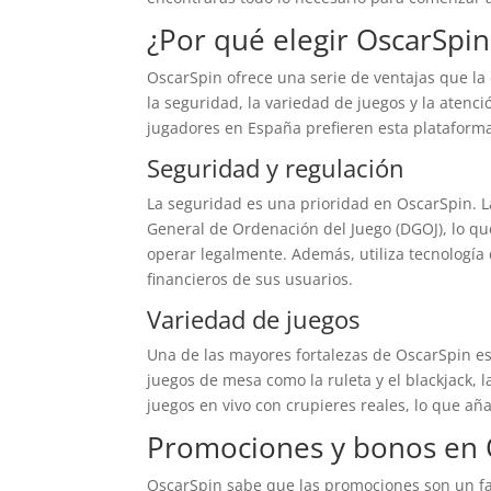
¿Por qué elegir OscarSpin
OscarSpin ofrece una serie de ventajas que la
la seguridad, la variedad de juegos y la atenci
jugadores en España prefieren esta plataform
Seguridad y regulación
La seguridad es una prioridad en OscarSpin. La
General de Ordenación del Juego (DGOJ), lo q
operar legalmente. Además, utiliza tecnología
financieros de sus usuarios.
Variedad de juegos
Una de las mayores fortalezas de OscarSpin es
juegos de mesa como la ruleta y el blackjack, 
juegos en vivo con crupieres reales, lo que a
Promociones y bonos en 
OscarSpin sabe que las promociones son un fac