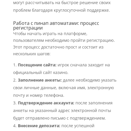
могут рассчитывать на быстрое решение своих
проблем благодаря круглосуточной поддержке.
Работа с пинап автоматами: процесс
регистрации
Чтобы начать играть на платформе,
пользователям необходимо пройти регистрацию.
Этот процесс достаточно прост и состоит из
нескольких шагов:
Посещение сайта:
игрок сначала заходит на
официальный сайт казино.
Заполнение анкеты:
далее необходимо указать
свои личные данные, включая имя, электронную
почту и номер телефона.
Подтверждение аккаунта:
после заполнения
анкеты на указанный адрес электронной почты
будет отправлено письмо с подтверждением.
Внесение депозита:
после успешной