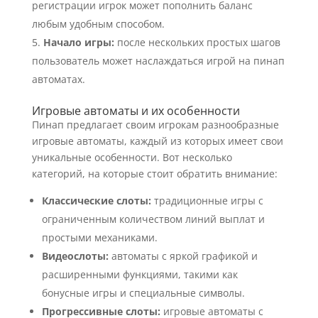
регистрации игрок может пополнить баланс
любым удобным способом.
Начало игры:
после нескольких простых шагов
пользователь может наслаждаться игрой на пинап
автоматах.
Игровые автоматы и их особенности
Пинап предлагает своим игрокам разнообразные
игровые автоматы, каждый из которых имеет свои
уникальные особенности. Вот несколько
категорий, на которые стоит обратить внимание:
Классические слоты:
традиционные игры с
ограниченным количеством линий выплат и
простыми механиками.
Видеослоты:
автоматы с яркой графикой и
расширенными функциями, такими как
бонусные игры и специальные символы.
Прогрессивные слоты:
игровые автоматы с