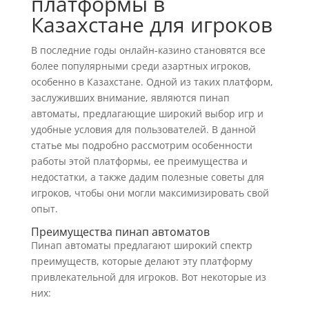
платформы в
Казахстане для игроков
В последние годы онлайн-казино становятся все
более популярными среди азартных игроков,
особенно в Казахстане. Одной из таких платформ,
заслуживших внимание, являются пинап
автоматы, предлагающие широкий выбор игр и
удобные условия для пользователей. В данной
статье мы подробно рассмотрим особенности
работы этой платформы, ее преимущества и
недостатки, а также дадим полезные советы для
игроков, чтобы они могли максимизировать свой
опыт.
Преимущества пинап автоматов
Пинап автоматы предлагают широкий спектр
преимуществ, которые делают эту платформу
привлекательной для игроков. Вот некоторые из
них: