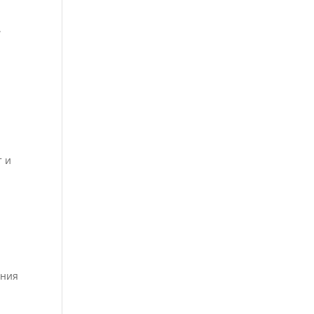
.
т и
ения