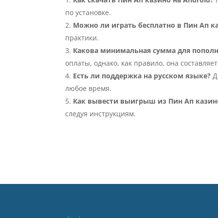
по установке.
Можно ли играть бесплатно в Пин Ап к
практики.
Какова минимальная сумма для пополн
оплаты, однако, как правило, она составляет
Есть ли поддержка на русском языке?
Д
любое время.
Как вывести выигрыш из Пин Ап казин
следуя инструкциям.