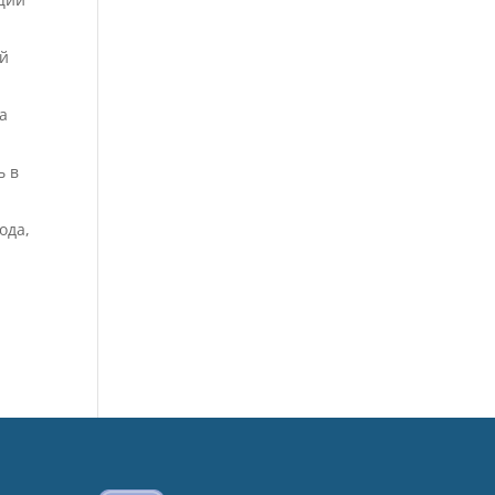
ой
а
ь в
ода,