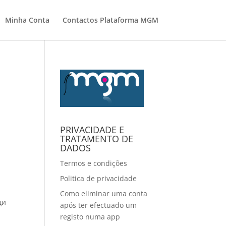
Minha Conta
Contactos Plataforma MGM
PRIVACIDADE E
TRATAMENTO DE
DADOS
Termos e condições
Politica de privacidade
Como eliminar uma conta
ди
após ter efectuado um
registo numa app